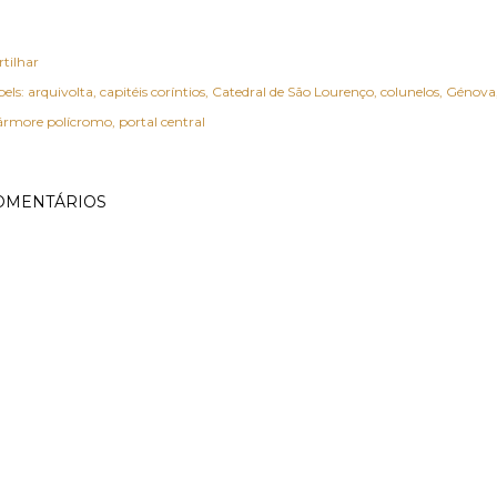
rtilhar
els:
arquivolta
capitéis coríntios
Catedral de São Lourenço
colunelos
Génova
rmore polícromo
portal central
OMENTÁRIOS