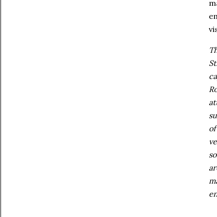
má
em
vi
Th
St
ca
Ro
at
su
of
ve
so
ar
ma
en