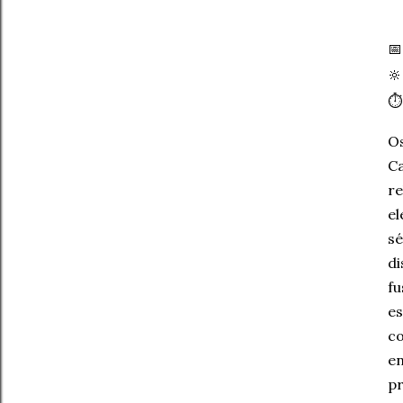


⏱
Os
Ca
re
el
sé
di
fu
es
co
en
pr