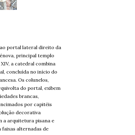
 portal lateral direito da
énova, principal templo
e XIV, a catedral combina
l, concluída no início do
rancesa. Os colunelos,
uivolta do portal, exibem
iedades brancas,
encimados por capitéis
solução decorativa
 a arquitetura pisana e
faixas alternadas de