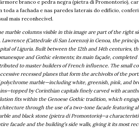
rmore branco e pedra negra (pietra di Promontorio), car
 toda a fachada e nas paredes laterais do edifício, confer
sual mais reconhecível.
e marble columns visible in this image are part of the right si
. Lawrence (Cattedrale di San Lorenzo) in Genoa, the principal
pital of Liguria. Built between the 12th and 14th centuries, 
manesque and Gothic elements; its main façade, completed in
tributed to master builders of French influence. The small c
ccessive recessed planes that form the archivolts of the porta
 polychrome marble—including white, greenish, pink, and bro
ins—topped by Corinthian capitals finely carved with acanthu
lution fits within the Genoese Gothic tradition, which engag
chitecture through the use of a two-tone facade featuring al
rble and black stone (pietra di Promontorio)—a characteristi
tire facade and the building’s side walls, giving it its most rec