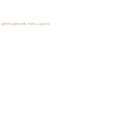
gótico genovês
Itália
Ligúria