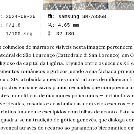
: 2024-08-26 | 📷: samsung SM-A336B
: f/1.8 | 🔍: 4.65 mm
️: 1/100 seg. | 🎚️: 32 ISO
 colunelos de mármore visíveis nesta imagem pertencem ao
tedral de São Lourenço (Cattedrale di San Lorenzo), em G
ligioso da capital da Ligúria. Erguida entre os séculos XII 
ementos românicos e góticos, sendo a sua fachada principa
culo XIV, atribuída a mestres construtores de influência f
spostos em sucessivos planos recuados que compõem a arq
stes monolíticos de mármores polícromos — incluindo var
verdeadas, rosadas e acastanhadas com veios escuros — 
ríntios finamente esculpidos com folhas de acanto. Esta 
quadra-se na tradição do gótico genovês, que dialoga com
ovençal através do recurso ao paramento bicromático em 