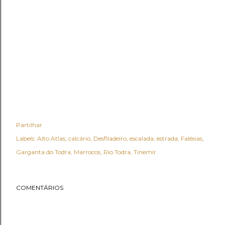
Partilhar
Labels:
Alto Atlas
calcário
Desfiladeiro
escalada
estrada
Falésias
Garganta do Todra
Marrocos
Rio Todra
Tinerhir
COMENTÁRIOS