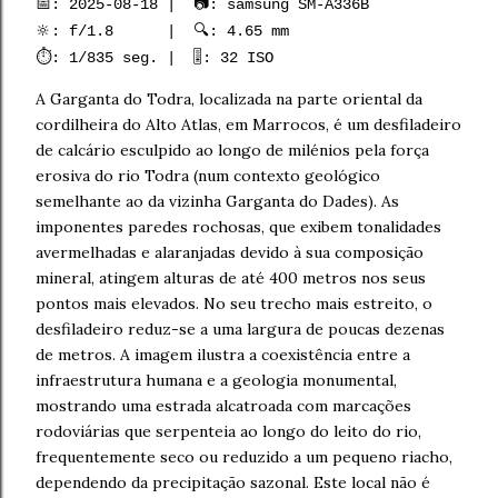
📅: 2025-08-18 | 📷: samsung SM-A336B
🔆: f/1.8 | 🔍: 4.65 mm
⏱️: 1/835 seg. | 🎚️: 32 ISO
A Garganta do Todra, localizada na parte oriental da
cordilheira do Alto Atlas, em Marrocos, é um desfiladeiro
de calcário esculpido ao longo de milénios pela força
erosiva do rio Todra (num contexto geológico
semelhante ao da vizinha Garganta do Dades). As
imponentes paredes rochosas, que exibem tonalidades
avermelhadas e alaranjadas devido à sua composição
mineral, atingem alturas de até 400 metros nos seus
pontos mais elevados. No seu trecho mais estreito, o
desfiladeiro reduz-se a uma largura de poucas dezenas
de metros. A imagem ilustra a coexistência entre a
infraestrutura humana e a geologia monumental,
mostrando uma estrada alcatroada com marcações
rodoviárias que serpenteia ao longo do leito do rio,
frequentemente seco ou reduzido a um pequeno riacho,
dependendo da precipitação sazonal. Este local não é