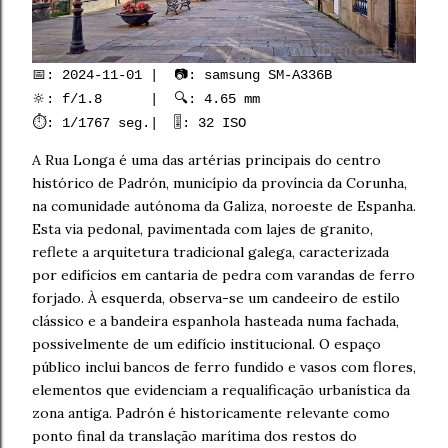
📅: 2024-11-01 | 📷: samsung SM-A336B
🔆: f/1.8 | 🔍: 4.65 mm
⏱️: 1/1767 seg.| 🎚️: 32 ISO
A Rua Longa é uma das artérias principais do centro
histórico de Padrón, município da província da Corunha,
na comunidade autónoma da Galiza, noroeste de Espanha.
Esta via pedonal, pavimentada com lajes de granito,
reflete a arquitetura tradicional galega, caracterizada
por edifícios em cantaria de pedra com varandas de ferro
forjado. À esquerda, observa-se um candeeiro de estilo
clássico e a bandeira espanhola hasteada numa fachada,
possivelmente de um edifício institucional. O espaço
público inclui bancos de ferro fundido e vasos com flores,
elementos que evidenciam a requalificação urbanística da
zona antiga. Padrón é historicamente relevante como
ponto final da translação marítima dos restos do