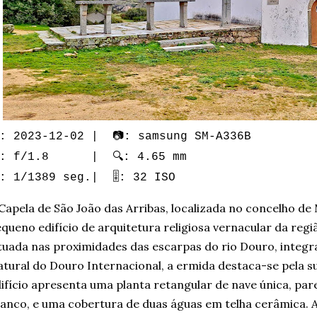
: 2023-12-02 | 📷: samsung SM-A336B
: f/1.8 | 🔍: 4.65 mm
️: 1/1389 seg.| 🎚️: 32 ISO
Capela de São João das Arribas, localizada no concelho d
queno edifício de arquitetura religiosa vernacular da reg
tuada nas proximidades das escarpas do rio Douro, integ
tural do Douro Internacional, a ermida destaca-se pela su
ifício apresenta uma planta retangular de nave única, pa
anco, e uma cobertura de duas águas em telha cerâmica. A