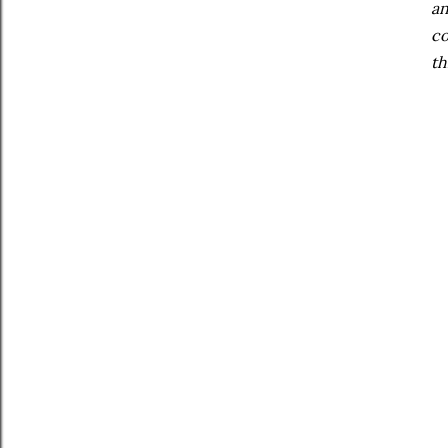
an
co
th