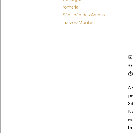
romaria
São João das Arribas
Trás-os-Montes


⏱
A 
pe
Si
Na
ed
br