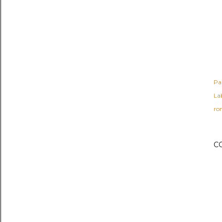
Pa
Lab
ro
C