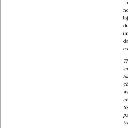
ra
no
la
du
im
da
es
Th
sm
Si
ch
wi
ce
to
pa
tr