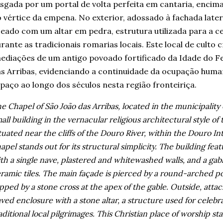
sgada por um portal de volta perfeita em cantaria, enci
 vértice da empena. No exterior, adossado à fachada late
jeado com um altar em pedra, estrutura utilizada para a 
rante as tradicionais romarias locais. Este local de culto 
ediações de um antigo povoado fortificado da Idade do Fe
s Arribas, evidenciando a continuidade da ocupação huma
paço ao longo dos séculos nesta região fronteiriça.
e Chapel of São João das Arribas, located in the municipality
all building in the vernacular religious architectural style o
tuated near the cliffs of the Douro River, within the Douro In
apel stands out for its structural simplicity. The building fea
th a single nave, plastered and whitewashed walls, and a gab
ramic tiles. The main façade is pierced by a round-arched po
pped by a stone cross at the apex of the gable. Outside, attach
ved enclosure with a stone altar, a structure used for celeb
aditional local pilgrimages. This Christian place of worship sta