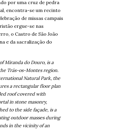
mado por uma cruz de pedra
ral, encontra-se um recinto
celebração de missas campais
cristão ergue-se nas
rro, o Castro de São João
na e da sacralização do
 of Miranda do Douro, is a
f the Trás-os-Montes region.
ternational Natural Park, the
tures a rectangular floor plan
led roof covered with
rtal in stone masonry,
ed to the side façade, is a
rating outdoor masses during
nds in the vicinity of an