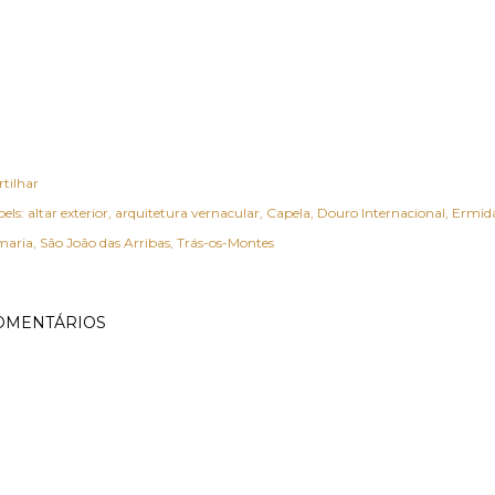
rtilhar
els:
altar exterior
arquitetura vernacular
Capela
Douro Internacional
Ermid
maria
São João das Arribas
Trás-os-Montes
OMENTÁRIOS