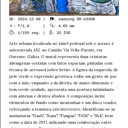
📅: 2024-12-08 | 📷: samsung SM-A336B
🔆: f/1.8 | 🔍: 4.65 mm
⏱️: 1/155 seg. | 🎚️: 32 ISO
Arte urbana localizada no túnel pedonal sob o acesso à
autoestrada A52, no Camiño Vía Vella-Puente, em
Ourense, Galiza. O mural representa duas criaturas
alienígenas vestidas com fatos espaciais, pintadas com
técnica de aerossol sobre betão. A figura da esquerda, de
pele verde e expressão grotesca, exibe um gesto de paz
com a mão, enquanto a da direita, de maior dimensão e
tom verde-azulado, apresenta uma postura intimidante
com antenas e dentes afiados. A composição inclui
elementos de fundo como montanhas e um disco voador,
reforçando a temática extraterrestre. Identificam-se as
assinaturas "Dash", "Kans", "Fungus", "DGB" e "Rck", bem
como a data de 2017, indicando uma colaboração entre