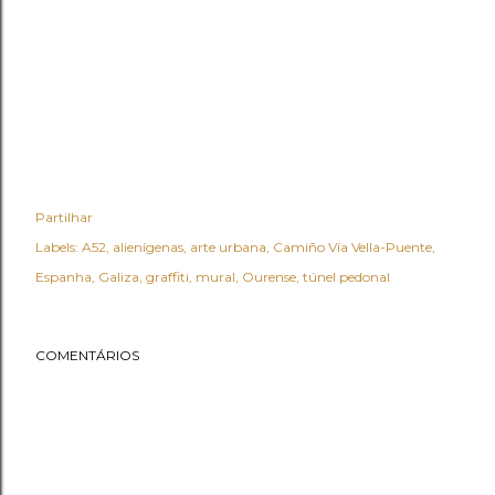
Partilhar
Labels:
A52
alienígenas
arte urbana
Camiño Vía Vella-Puente
Espanha
Galiza
graffiti
mural
Ourense
túnel pedonal
COMENTÁRIOS