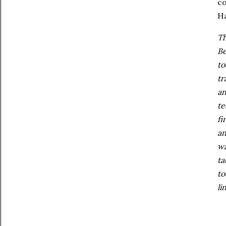
co
Ha
Th
Be
to
tr
an
te
fi
an
wa
ta
to
li