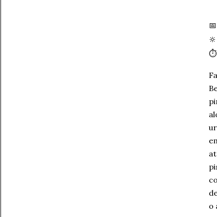


⏱
Fa
Be
pi
al
ur
em
at
pi
co
de
o 