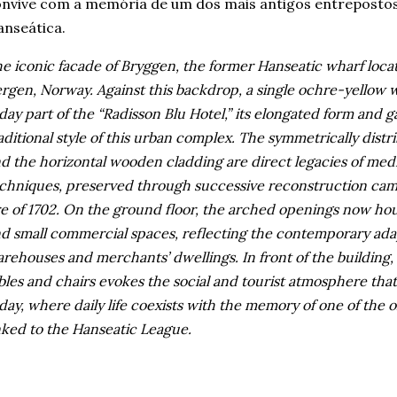
nvive com a memória de um dos mais antigos entrepostos 
nseática.
e iconic facade of Bryggen, the former Hanseatic wharf locat
rgen, Norway. Against this backdrop, a single ochre-yellow 
day part of the “Radisson Blu Hotel,” its elongated form and g
aditional style of this urban complex. The symmetrically dis
d the horizontal wooden cladding are direct legacies of med
chniques, preserved through successive reconstruction camp
re of 1702. On the ground floor, the arched openings now ho
d small commercial spaces, reflecting the contemporary ada
rehouses and merchants’ dwellings. In front of the building,
bles and chairs evokes the social and tourist atmosphere tha
day, where daily life coexists with the memory of one of the
nked to the Hanseatic League.