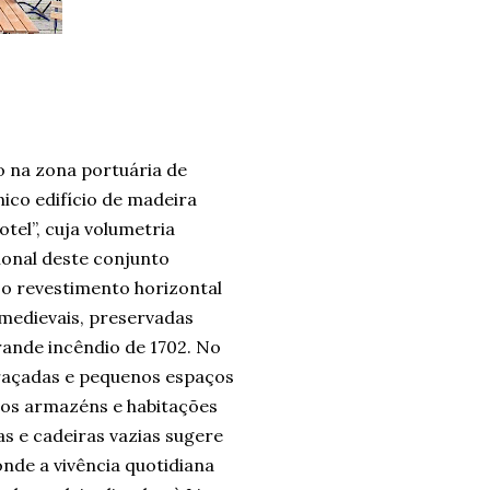
o na zona portuária de
ico edifício de madeira
tel”, cuja volumetria
ional deste conjunto
 o revestimento horizontal
 medievais, preservadas
ande incêndio de 1702. No
draçadas e pequenos espaços
gos armazéns e habitações
s e cadeiras vazias sugere
onde a vivência quotidiana