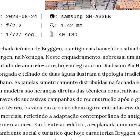
: 2023-08-24 | 📷: samsung SM-A336B
: f/2.2 | 🔍: 1.42 mm
️: 1/727 seg. | 🎚️: 40 ISO
chada icónica de Bryggen, o antigo cais hanseático situad
rgen, na Noruega. Neste enquadramento, sobressai um ún
ntado de amarelo-ocre, hoje integrado no “Radisson Blu Ho
ongada e telhado de duas águas ilustram a tipologia tradic
bano. As janelas simetricamente distribuídas na fachada e
 madeira são heranças diretas das técnicas construtivas
ravés de sucessivas campanhas de reconstrução após o gr
so térreo, os vãos em arco acolhem agora entradas envi
merciais, refletindo a adaptação contemporânea de anti
 mercadores. Em frente ao edifício, a esplanada com mesa
ambiente social e turístico que hoje caracteriza Bryggen, 