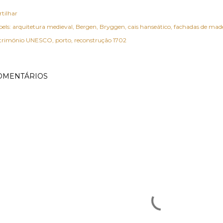
rtilhar
els:
arquitetura medieval
Bergen
Bryggen
cais hanseático
fachadas de mad
trimónio UNESCO
porto
reconstrução 1702
OMENTÁRIOS