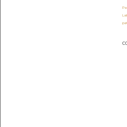
Pa
Lab
pa
C