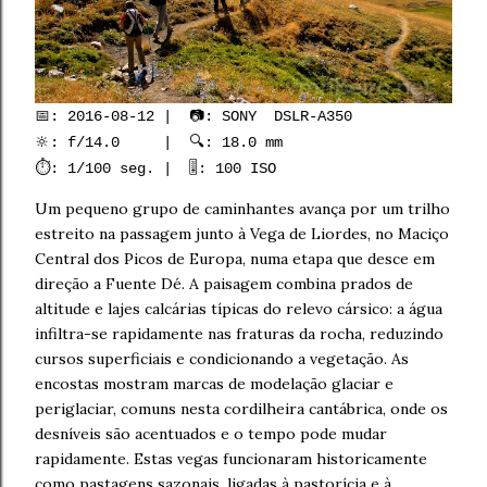
📅: 2016-08-12 | 📷: SONY DSLR-A350
🔆: f/14.0 | 🔍: 18.0 mm
⏱️: 1/100 seg. | 🎚️: 100 ISO
Um pequeno grupo de caminhantes avança por um trilho
estreito na passagem junto à Vega de Liordes, no Maciço
Central dos Picos de Europa, numa etapa que desce em
direção a Fuente Dé. A paisagem combina prados de
altitude e lajes calcárias típicas do relevo cársico: a água
infiltra-se rapidamente nas fraturas da rocha, reduzindo
cursos superficiais e condicionando a vegetação. As
encostas mostram marcas de modelação glaciar e
periglaciar, comuns nesta cordilheira cantábrica, onde os
desníveis são acentuados e o tempo pode mudar
rapidamente. Estas vegas funcionaram historicamente
como pastagens sazonais, ligadas à pastorícia e à