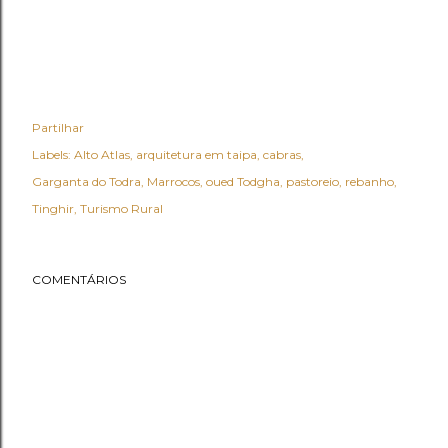
Partilhar
Labels:
Alto Atlas
arquitetura em taipa
cabras
Garganta do Todra
Marrocos
oued Todgha
pastoreio
rebanho
Tinghir
Turismo Rural
COMENTÁRIOS