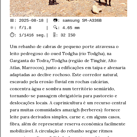
📅: 2025-08-18 | 📷: samsung SM-A336B
🔆: f/1.8 | 🔍: 4.65 mm
⏱️: 1/1416 seg.| 🎚️: 32 ISO
Um rebanho de cabras de pequeno porte atravessa o
leito pedregoso do oued Todgha (rio Todgha), na
Garganta do Todra/Todgha (região de Tinghir, Alto
Atlas, Marrocos), junto a edificações em taipa e alvenaria
adaptadas ao declive rochoso. Este corredor natural,
escavado pela erosão fluvial em rochas calcárias,
concentra água e sombra num território semiárido,
tornando-se passagem obrigatória para pastoreio e
deslocações locais. A caprinicultura é um recurso central
para muitas comunidades amazigh (berberes): fornece
leite para derivados simples, carne e, em alguns casos,
fibra, além de representar reserva económica facilmente
mobilizável. A circulação do rebanho segue ritmos