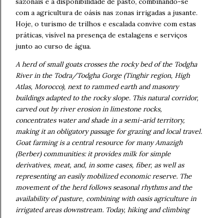
sazonais e a disponibilidade de pasto, combinando-se
com a agricultura de oásis nas zonas irrigadas a jusante.
Hoje, o turismo de trilhos e escalada convive com estas
práticas, visível na presença de estalagens e serviços
junto ao curso de água.
A herd of small goats crosses the rocky bed of the Todgha
River in the Todra/Todgha Gorge (Tinghir region, High
Atlas, Morocco), next to rammed earth and masonry
buildings adapted to the rocky slope. This natural corridor,
carved out by river erosion in limestone rocks,
concentrates water and shade in a semi-arid territory,
making it an obligatory passage for grazing and local travel.
Goat farming is a central resource for many Amazigh
(Berber) communities: it provides milk for simple
derivatives, meat, and, in some cases, fiber, as well as
representing an easily mobilized economic reserve. The
movement of the herd follows seasonal rhythms and the
availability of pasture, combining with oasis agriculture in
irrigated areas downstream. Today, hiking and climbing