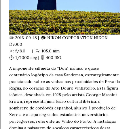
📅: 2016-09-18 | 📷: NIKON CORPORATION NIKON
D7000
🔆: f/8.0 | 🔍: 105.0 mm
⏱️: 1/1000 seg.| 🎚️: 400 ISO
A imponente silhueta do "Don", icónico e quase
centenário logótipo da casa Sandeman, estrategicamente
posicionado sobre as vinhas nas proximidades de Peso da
Régua, no coração do Alto Douro Vinhateiro. Esta figura
icónica, desenhada em 1928 pelo artista George Massiot
Brown, representa uma fusão cultural ibérica: o
sombrero de cordovês espanhol, alusivo à produção de
Xerez, e a capa negra dos estudantes universitários
portugueses, referente ao Vinho do Porto. A instalação
domina a paisagem de socalcos característicos desta