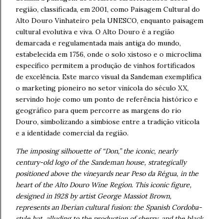
região, classificada, em 2001, como Paisagem Cultural do
Alto Douro Vinhateiro pela UNESCO, enquanto paisagem
cultural evolutiva e viva. O Alto Douro é a região
demarcada e regulamentada mais antiga do mundo,
estabelecida em 1756, onde o solo xistoso e o microclima
específico permitem a produção de vinhos fortificados
de excelência. Este marco visual da Sandeman exemplifica
o marketing pioneiro no setor vinícola do século XX,
servindo hoje como um ponto de referência histórico e
geográfico para quem percorre as margens do rio
Douro, simbolizando a simbiose entre a tradição vitícola
e a identidade comercial da região.
The imposing silhouette of “Don,” the iconic, nearly
century-old logo of the Sandeman house, strategically
positioned above the vineyards near Peso da Régua, in the
heart of the Alto Douro Wine Region. This iconic figure,
designed in 1928 by artist George Massiot Brown,
represents an Iberian cultural fusion: the Spanish Cordoba-
style hat, alluding to the production of sherry, and the black