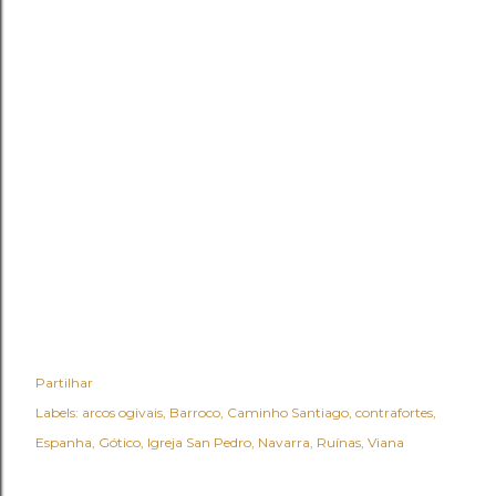
Partilhar
Labels:
arcos ogivais
Barroco
Caminho Santiago
contrafortes
Espanha
Gótico
Igreja San Pedro
Navarra
Ruínas
Viana