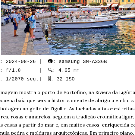
: 2024-08-26 | 📷: samsung SM-A336B
: f/1.8 | 🔍: 4.65 mm
️: 1/2070 seg.| 🎚️: 32 ISO
imagem mostra o porto de Portofino, na Riviera da Ligúri
quena baía que serviu historicamente de abrigo a embarc
botagem no golfo de Tigullio. As fachadas altas e estreita
res, rosas e amarelos, seguem a tradição cromática ligur, 
s casas a partir do mar e, em muitos casos, enriquecida c
mula pedra e molduras arquitetónicas. Em primeiro plano, 