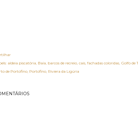
rtilhar
els:
aldeia piscatória
Baía
barcos de recreio
cais
fachadas coloridas
Golfo de T
rto de Portofino
Portofino
Riviera da Ligúria
OMENTÁRIOS