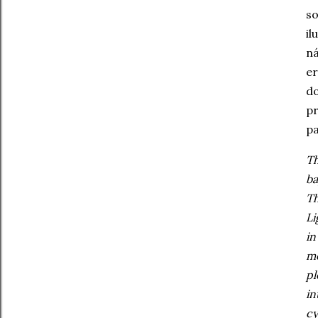
so
il
ná
er
do
pr
pa
Th
ba
Th
Li
in
mo
pl
in
cy