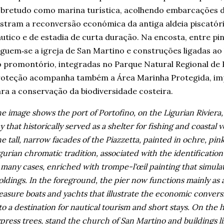
bretudo como marina turística, acolhendo embarcações de
ustram a reconversão económica da antiga aldeia piscatór
utico e de estadia de curta duração. Na encosta, entre pinh
guem‑se a igreja de San Martino e construções ligadas ao 
 promontório, integradas no Parque Natural Regional de 
oteção acompanha também a Área Marinha Protegida, im
ra a conservação da biodiversidade costeira.
e image shows the port of Portofino, on the Ligurian Riviera
y that historically served as a shelter for fishing and coastal ve
e tall, narrow facades of the Piazzetta, painted in ochre, pink
gurian chromatic tradition, associated with the identificatio
 many cases, enriched with trompe-l'œil painting that simula
ldings. In the foreground, the pier now functions mainly as 
easure boats and yachts that illustrate the economic conversio
to a destination for nautical tourism and short stays. On the h
press trees, stand the church of San Martino and buildings li