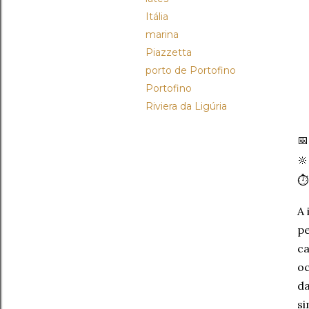
Itália
marina
Piazzetta
porto de Portofino
Portofino
Riviera da Ligúria


⏱
A 
pe
ca
oc
da
si