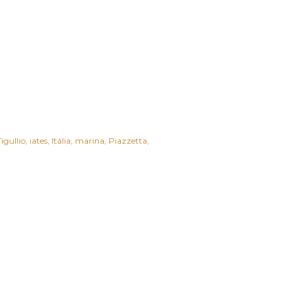
igullio
iates
Itália
marina
Piazzetta