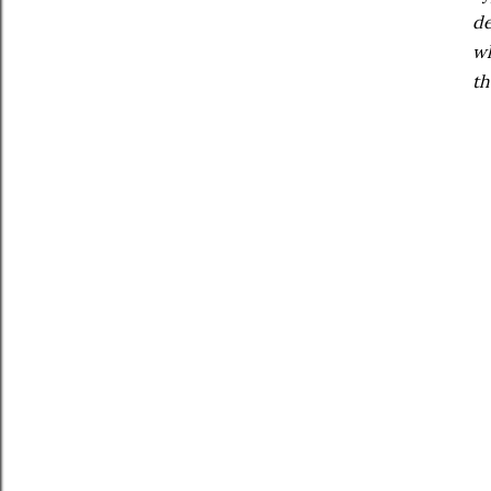
de
wh
th