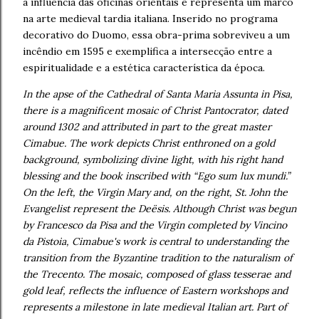
a influência das oficinas orientais e representa um marco
na arte medieval tardia italiana. Inserido no programa
decorativo do Duomo, essa obra-prima sobreviveu a um
incêndio em 1595 e exemplifica a intersecção entre a
espiritualidade e a estética característica da época.
In the apse of the Cathedral of Santa Maria Assunta in Pisa,
there is a magnificent mosaic of Christ Pantocrator, dated
around 1302 and attributed in part to the great master
Cimabue. The work depicts Christ enthroned on a gold
background, symbolizing divine light, with his right hand
blessing and the book inscribed with “Ego sum lux mundi.”
On the left, the Virgin Mary and, on the right, St. John the
Evangelist represent the Deësis. Although Christ was begun
by Francesco da Pisa and the Virgin completed by Vincino
da Pistoia, Cimabue's work is central to understanding the
transition from the Byzantine tradition to the naturalism of
the Trecento. The mosaic, composed of glass tesserae and
gold leaf, reflects the influence of Eastern workshops and
represents a milestone in late medieval Italian art. Part of