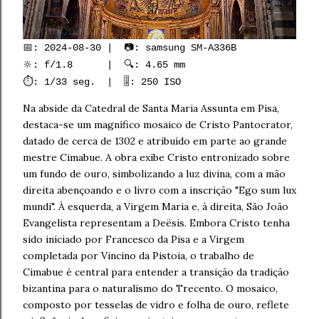
📅: 2024-08-30 | 📷: samsung SM-A336B
🔆: f/1.8 | 🔍: 4.65 mm
⏱️: 1/33 seg. | 🎚️: 250 ISO
Na abside da Catedral de Santa Maria Assunta em Pisa,
destaca-se um magnífico mosaico de Cristo Pantocrator,
datado de cerca de 1302 e atribuído em parte ao grande
mestre Cimabue. A obra exibe Cristo entronizado sobre
um fundo de ouro, simbolizando a luz divina, com a mão
direita abençoando e o livro com a inscrição "Ego sum lux
mundi". À esquerda, a Virgem Maria e, à direita, São João
Evangelista representam a Deësis. Embora Cristo tenha
sido iniciado por Francesco da Pisa e a Virgem
completada por Vincino da Pistoia, o trabalho de
Cimabue é central para entender a transição da tradição
bizantina para o naturalismo do Trecento. O mosaico,
composto por tesselas de vidro e folha de ouro, reflete