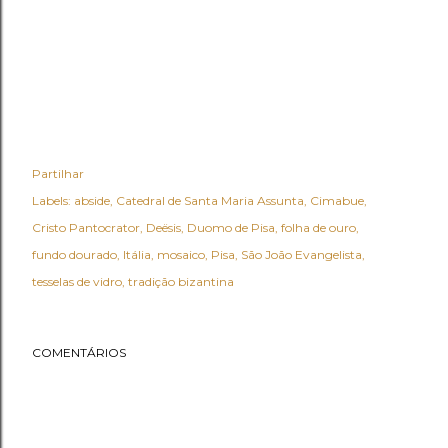
Partilhar
Labels:
abside
Catedral de Santa Maria Assunta
Cimabue
Cristo Pantocrator
Deësis
Duomo de Pisa
folha de ouro
fundo dourado
Itália
mosaico
Pisa
São João Evangelista
tesselas de vidro
tradição bizantina
COMENTÁRIOS