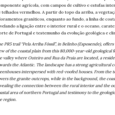
mponente agrícola, com campos de cultivo e estufas inte
 telhados vermelhos. A partir do topo da arriba, a vegetaç
loramentos graníticos, enquanto ao fundo, a linha de costa
velando a ligação entre o interior rural e o oceano, carate
rte de Portugal e testemunho da evolução geológica e cli
e PR5 trail “Pela Arriba Fóssil”, in Belinho (Esposende), off
ew of the coastal plain from this 80,000-year-old geological
e valley where Outeiro and Rua da Praia are located, a reside
wards the Atlantic. The landscape has a strong agricultural 
eenhouses interspersed with red-roofed houses. From the to
vers the granite outcrops, while in the background, the coas
vealing the connection between the rural interior and the oc
astal area of northern Portugal and testimony to the geologic
e region.