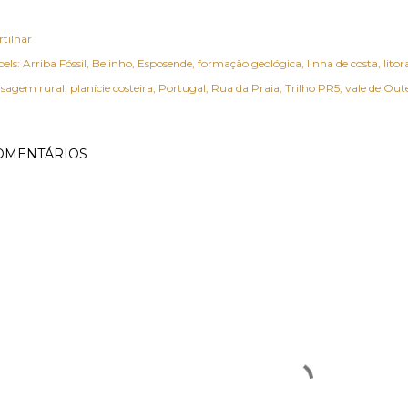
rtilhar
els:
Arriba Fóssil
Belinho
Esposende
formação geológica
linha de costa
litor
isagem rural
planície costeira
Portugal
Rua da Praia
Trilho PR5
vale de Out
OMENTÁRIOS