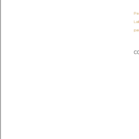
Pa
Lab
pa
C