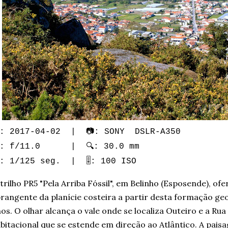
: 2017-04-02 | 📷: SONY DSLR-A350
: f/11.0 | 🔍: 30.0 mm
️: 1/125 seg. | 🎚️: 100 ISO
trilho PR5 "Pela Arriba Fóssil", em Belinho (Esposende), o
rangente da planície costeira a partir desta formação ge
os. O olhar alcança o vale onde se localiza Outeiro e a Rua
bitacional que se estende em direção ao Atlântico. A pais