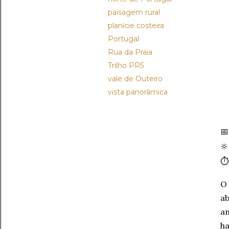
paisagem rural
planície costeira
Portugal
Rua da Praia
Trilho PR5
vale de Outeiro
vista panorâmica


⏱
O 
ab
an
ha