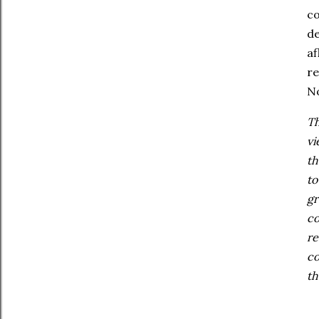
co
de
af
re
No
Th
vi
th
to
gr
co
re
co
th