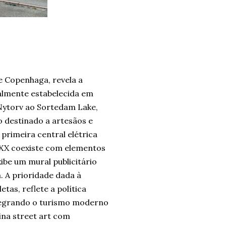
e Copenhaga, revela a
almente estabelecida em
 Nytorv ao Sortedam Lake,
 destinado a artesãos e
primeira central elétrica
o XX coexiste com elementos
be um mural publicitário
. A prioridade dada à
tas, reflete a política
integrando o turismo moderno
ina street art com