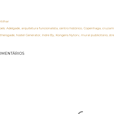
rtilhar
els:
Adelgade
arquitetura funcionalista
centro histórico
Copenhaga
cruzam
thersgade
hostel Generator
Indre By
Kongens Nytorv
mural publicitário
str
OMENTÁRIOS