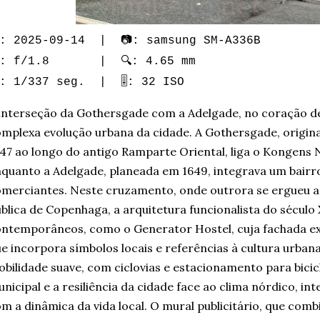
: 2025-09-14 | 📷: samsung SM-A336B
: f/1.8 | 🔍: 4.65 mm
️: 1/337 seg. | 🎚️: 32 ISO
interseção da Gothersgade com a Adelgade, no coração d
mplexa evolução urbana da cidade. A Gothersgade, origin
47 ao longo do antigo Ramparte Oriental, liga o Kongens
quanto a Adelgade, planeada em 1649, integrava um bairro
merciantes. Neste cruzamento, onde outrora se ergueu a 
blica de Copenhaga, a arquitetura funcionalista do sécul
ntemporâneos, como o Generator Hostel, cuja fachada exi
e incorpora símbolos locais e referências à cultura urbana
bilidade suave, com ciclovias e estacionamento para bicicle
nicipal e a resiliência da cidade face ao clima nórdico, 
m a dinâmica da vida local. O mural publicitário, que comb