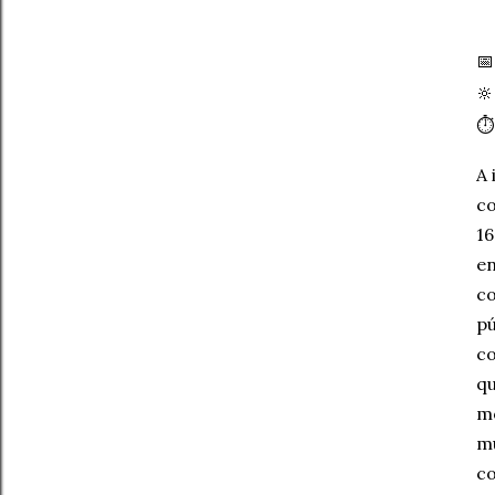


⏱
A 
co
16
en
co
pú
co
qu
mo
mu
co