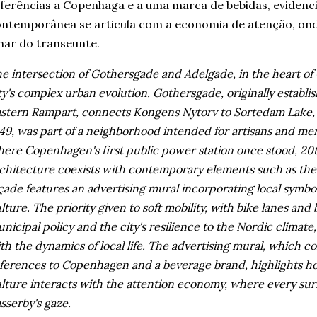
ferências a Copenhaga e a uma marca de bebidas, evidenc
ntemporânea se articula com a economia de atenção, onde
har do transeunte.
e intersection of Gothersgade and Adelgade, in the heart of
ty's complex urban evolution. Gothersgade, originally establi
stern Rampart, connects Kongens Nytorv to Sortedam Lake, 
49, was part of a neighborhood intended for artisans and merc
ere Copenhagen's first public power station once stood, 20t
chitecture coexists with contemporary elements such as th
çade features an advertising mural incorporating local symbo
lture. The priority given to soft mobility, with bike lanes and 
nicipal policy and the city's resilience to the Nordic climat
th the dynamics of local life. The advertising mural, which c
ferences to Copenhagen and a beverage brand, highlights 
lture interacts with the attention economy, where every sur
sserby's gaze.