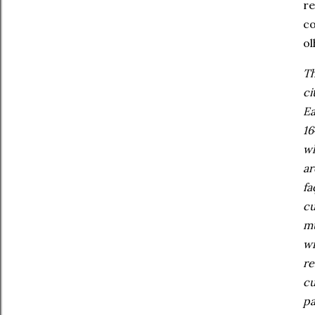
re
co
ol
Th
ci
Ea
16
wh
ar
fa
cu
mu
wi
re
cu
pa