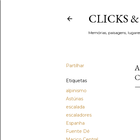
CLICKS 
Memórias, paisagens, lugare
Partilhar
A
C
Etiquetas
alpinismo
Astúrias
escalada
escaladores
Espanha
Fuente Dé
Maciço Central