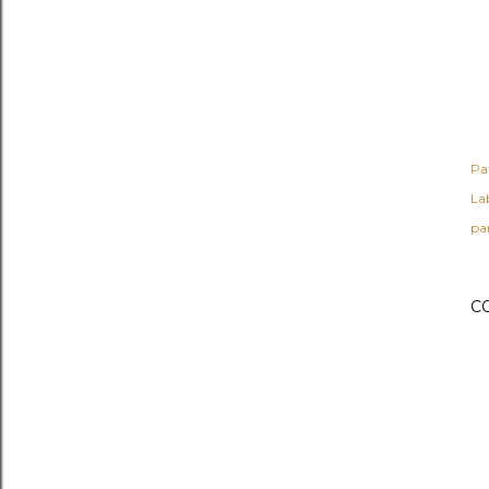
Pa
Lab
par
C