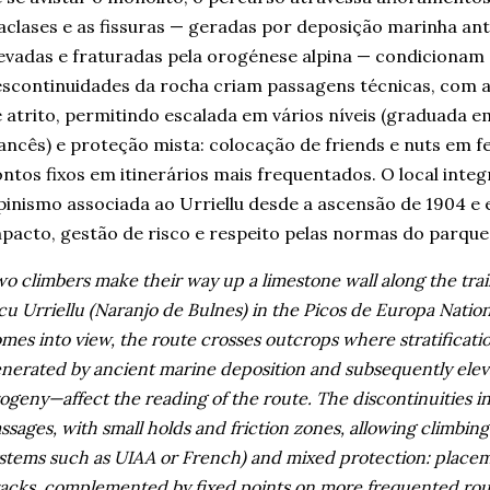
aclases e as fissuras — geradas por deposição marinha a
evadas e fraturadas pela orogénese alpina — condicionam a 
scontinuidades da rocha criam passagens técnicas, com 
 atrito, permitindo escalada em vários níveis (graduada
ancês) e proteção mista: colocação de friends e nuts em
ntos fixos em itinerários mais frequentados. O local integ
pinismo associada ao Urriellu desde a ascensão de 1904 e 
pacto, gestão de risco e respeito pelas normas do parque
o climbers make their way up a limestone wall along the tra
cu Urriellu (Naranjo de Bulnes) in the Picos de Europa Natio
mes into view, the route crosses outcrops where stratificatio
nerated by ancient marine deposition and subsequently elev
ogeny—affect the reading of the route. The discontinuities i
ssages, with small holds and friction zones, allowing climbing 
stems such as UIAA or French) and mixed protection: placeme
acks, complemented by fixed points on more frequented route