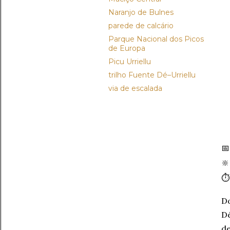
Naranjo de Bulnes
parede de calcário
Parque Nacional dos Picos
de Europa
Picu Urriellu
trilho Fuente Dé–Urriellu
via de escalada


⏱
Do
Dé
de