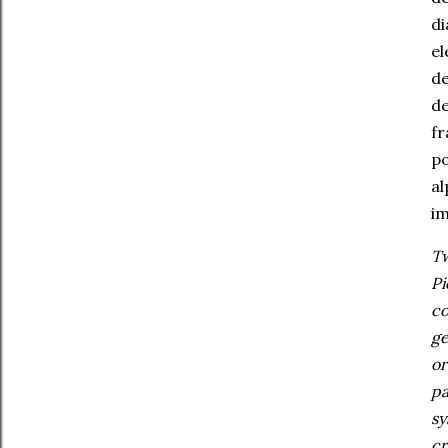
di
el
de
de
fr
po
al
im
Tw
Pi
co
ge
or
pa
sy
cr