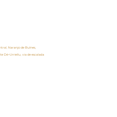
ntral
Naranjo de Bulnes
nte Dé–Urriellu
via de escalada