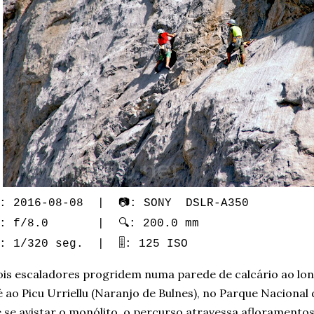
: 2016-08-08 | 📷: SONY DSLR-A350
: f/8.0 | 🔍: 200.0 mm
️: 1/320 seg. | 🎚️: 125 ISO
is escaladores progridem numa parede de calcário ao long
 ao Picu Urriellu (Naranjo de Bulnes), no Parque Nacional
 se avistar o monólito, o percurso atravessa afloramentos