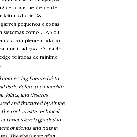
ntiga e subsequentemente
leitura da via. As
agarres pequenos e zonas
 em sistemas como UIAA ou
 fendas, complementada por
ra uma tradição ibérica de
exige práticas de mínimo
.
il connecting Fuente Dé to
nal Park. Before the monolith
n, joints, and fissures—
ated and fractured by Alpine
n the rock create technical
at various levels (graded in
nt of friends and nuts in
s. The site is part of an