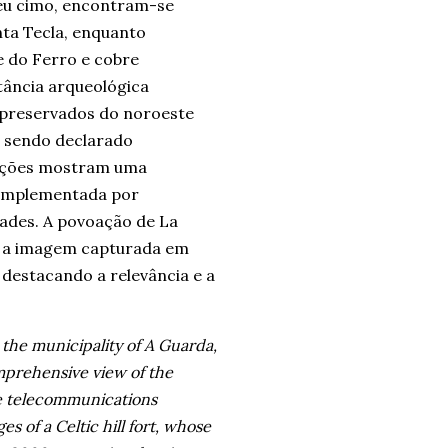
seu cimo, encontram-se
ta Tecla, enquanto
e do Ferro e cobre
ância arqueológica
m preservados do noroeste
, sendo declarado
vações mostram uma
 complementada por
ades. A povoação de La
to a imagem capturada em
 destacando a relevância e a
n the municipality of A Guarda,
omprehensive view of the
re telecommunications
s of a Celtic hill fort, whose