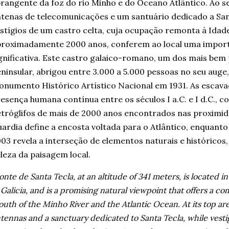
rangente da foz do rio Minho e do Oceano Atlântico. Ao 
tenas de telecomunicações e um santuário dedicado a San
stígios de um castro celta, cuja ocupação remonta à Idad
roximadamente 2000 anos, conferem ao local uma import
gnificativa. Este castro galaico-romano, um dos mais be
ninsular, abrigou entre 3.000 a 5.000 pessoas no seu auge
numento Histórico Artístico Nacional em 1931. As esca
esença humana contínua entre os séculos I a.C. e I d.C.,
tróglifos de mais de 2000 anos encontrados nas proximid
ardia define a encosta voltada para o Atlântico, enquan
03 revela a interseção de elementos naturais e históricos,
leza da paisagem local.
nte de Santa Tecla, at an altitude of 341 meters, is located i
 Galicia, and is a promising natural viewpoint that offers a c
uth of the Minho River and the Atlantic Ocean.
At its top a
tennas and a sanctuary dedicated to Santa Tecla, while vestige