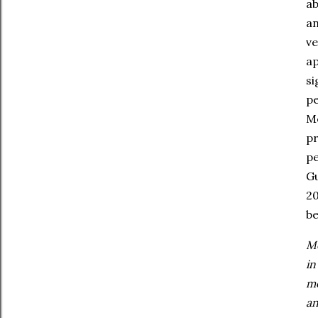
ab
an
ve
ap
si
pe
Mo
pr
pe
Gu
20
be
Mo
in
mo
an