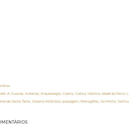
rtilhar
els:
A Guarda
Antenas
Arqueologia
Castro
Galiza
História
Idade do Ferro
L
nte de Santa Tecla
Oceano Atlântico
paisagem
Petroglifos
rio Minho
Santuá
OMENTÁRIOS