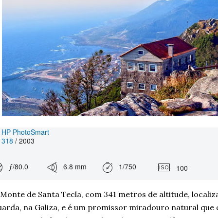
HP PhotoSmart
318
/ 2003
ƒ/80.0
6.8 mm
1/750
100
Monte de Santa Tecla, com 341 metros de altitude, localiz
arda, na Galiza, e é um promissor miradouro natural que 