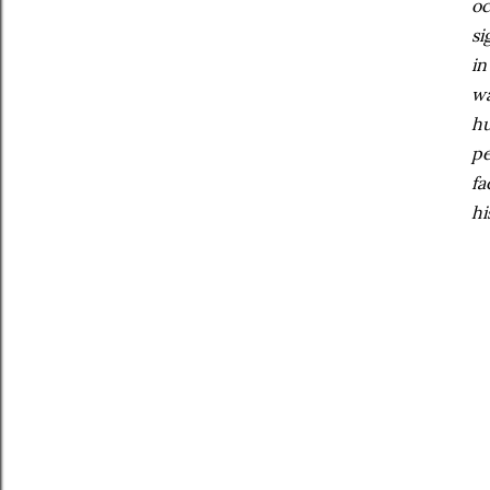
oc
si
in
wa
hu
pe
fa
hi