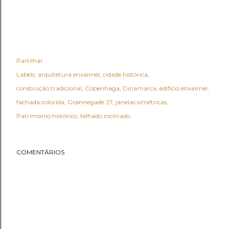
Partilhar
Labels:
arquitetura enxaimel
cidade histórica
construção tradicional
Copenhaga
Dinamarca
edifício enxaimel
fachada colorida
Grønnegade 27
janelas simétricas
Património histórico
telhado inclinado
COMENTÁRIOS