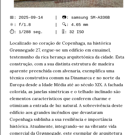
📅: 2025-09-14 | 📷: samsung SM-A336B
🔆: f/1.8 | 🔍: 4.65 mm
⏱️: 1/288 seg. | 🎚️: 32 ISO
Localizado no coração de Copenhaga, na histórica
Grønnegade 27, ergue-se um edifício em enxaimel,
testemunho da rica herança arquitetónica da cidade. Esta
construção, com a sua distinta estrutura de madeira
aparente preenchida com alvenaria, exemplifica uma
técnica construtiva comum na Dinamarca e no norte da
Europa desde a Idade Média até ao século XIX. A fachada
colorida, as janelas simétricas e o telhado inclinado são
elementos característicos que conferem charme e
otimizam a entrada de luz natural. A sobrevivência deste
edifício aos grandes incêndios que devastaram
Copenhaga sublinha a sua resiliência e importância
histórica. Atualmente, integrando-se na vibrante vida
comercial da Grønnegade, este exemplar de arquitetura