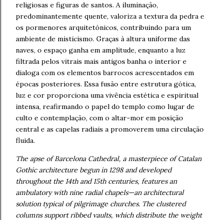
religiosas e figuras de santos. A iluminação,
predominantemente quente, valoriza a textura da pedra e
os pormenores arquitetónicos, contribuindo para um
ambiente de misticismo. Graças à altura uniforme das
naves, o espaço ganha em amplitude, enquanto a luz
filtrada pelos vitrais mais antigos banha o interior e
dialoga com os elementos barrocos acrescentados em
épocas posteriores. Essa fusão entre estrutura gótica,
luz e cor proporciona uma vivência estética e espiritual
intensa, reafirmando o papel do templo como lugar de
culto e contemplação, com o altar-mor em posição
central e as capelas radiais a promoverem uma circulação
fluida.
The apse of Barcelona Cathedral, a masterpiece of Catalan
Gothic architecture begun in 1298 and developed
throughout the 14th and 15th centuries, features an
ambulatory with nine radial chapels—an architectural
solution typical of pilgrimage churches. The clustered
columns support ribbed vaults, which distribute the weight