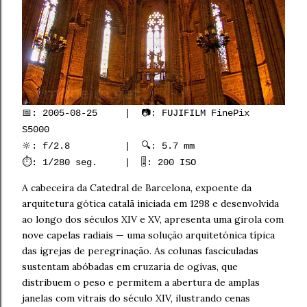
📅: 2005-08-25 | 📷: FUJIFILM FinePix
S5000
🔆: f/2.8 | 🔍: 5.7 mm
⏱️: 1/280 seg. | 🎚️: 200 ISO
A cabeceira da Catedral de Barcelona, expoente da
arquitetura gótica catalã iniciada em 1298 e desenvolvida
ao longo dos séculos XIV e XV, apresenta uma girola com
nove capelas radiais — uma solução arquitetónica típica
das igrejas de peregrinação. As colunas fasciculadas
sustentam abóbadas em cruzaria de ogivas, que
distribuem o peso e permitem a abertura de amplas
janelas com vitrais do século XIV, ilustrando cenas