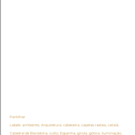
Partilhar
Labels:
ambiente
Arquitetura
cabeceira
capelas radiais
catalã
Catedral de Barcelona
culto
Espanha
girola
gótica
iluminação