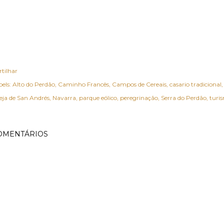
rtilhar
els:
Alto do Perdão
Caminho Francês
Campos de Cereais
casario tradicional
reja de San Andrés
Navarra
parque eólico
peregrinação
Serra do Perdão
turis
OMENTÁRIOS