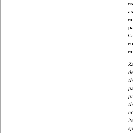
es
as
en
pa
Ca
e 
en
Za
de
th
pa
pr
th
co
it
sp