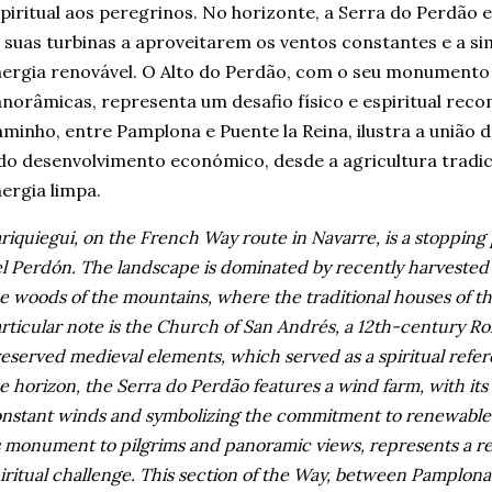
piritual aos peregrinos. No horizonte, a Serra do Perdão 
 suas turbinas a aproveitarem os ventos constantes e a s
ergia renovável. O Alto do Perdão, com o seu monumento 
norâmicas, representa um desafio físico e espiritual rec
minho, entre Pamplona e Puente la Reina, ilustra a união da
do desenvolvimento económico, desde a agricultura tradic
ergia limpa.
riquiegui, on the French Way route in Navarre, is a stopping 
l Perdón. The landscape is dominated by recently harvested g
e woods of the mountains, where the traditional houses of the
rticular note is the Church of San Andrés, a 12th-century 
eserved medieval elements, which served as a spiritual refer
e horizon, the Serra do Perdão features a wind farm, with its
nstant winds and symbolizing the commitment to renewable 
s monument to pilgrims and panoramic views, represents a r
iritual challenge. This section of the Way, between Pamplona