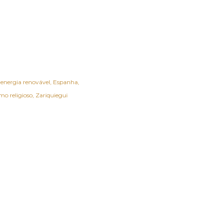
energia renovável
Espanha
mo religioso
Zariquiegui