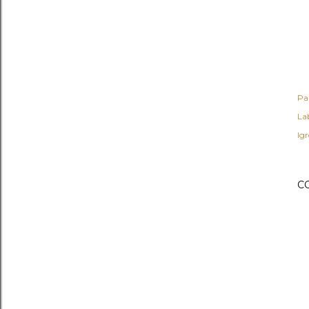
Pa
Lab
Ig
C