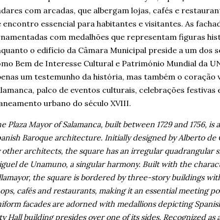
dares com arcadas, que albergam lojas, cafés e restaura
 encontro essencial para habitantes e visitantes. As fach
namentadas com medalhões que representam figuras hist
quanto o edifício da Câmara Municipal preside a um dos s
mo Bem de Interesse Cultural e Património Mundial da U
enas um testemunho da história, mas também o coração vi
lamanca, palco de eventos culturais, celebrações festivas
aneamento urbano do século XVIII.
e Plaza Mayor of Salamanca, built between 1729 and 1756, is 
anish Baroque architecture. Initially designed by Alberto d
 other architects, the square has an irregular quadrangular sh
guel de Unamuno, a singular harmony. Built with the charact
llamayor, the square is bordered by three-story buildings wi
ops, cafés and restaurants, making it an essential meeting poin
iform facades are adorned with medallions depicting Spanish 
ty Hall building presides over one of its sides. Recognized 