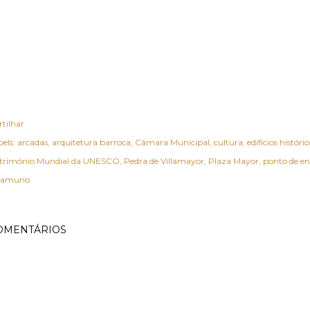
rtilhar
els:
arcadas
arquitetura barroca
Câmara Municipal
cultura
edifícios históric
trimónio Mundial da UNESCO
Pedra de Villamayor
Plaza Mayor
ponto de e
namuno
OMENTÁRIOS