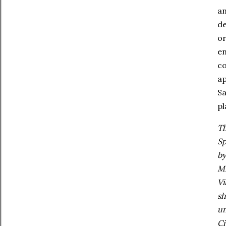
an
de
or
en
co
ap
Sa
pl
Th
Sp
by
Mi
Vi
sh
un
Ci