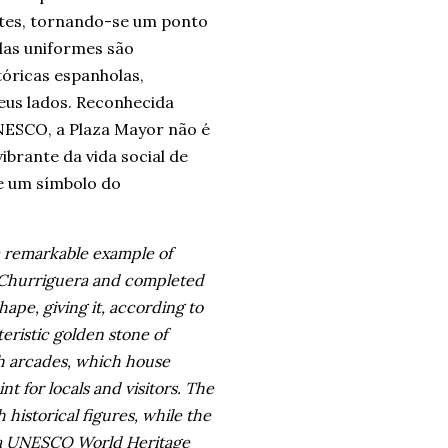
ntes, tornando-se um ponto
adas uniformes são
óricas espanholas,
eus lados. Reconhecida
NESCO, a Plaza Mayor não é
brante da vida social de
 e um símbolo do
a remarkable example of
e Churriguera and completed
ape, giving it, according to
eristic golden stone of
th arcades, which house
t for locals and visitors. The
historical figures, while the
as a UNESCO World Heritage