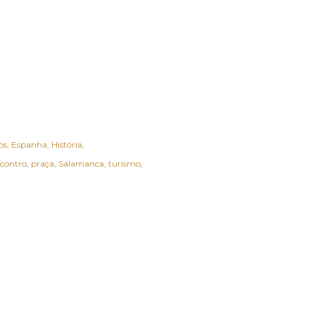
os
Espanha
História
ncontro
praça
Salamanca
turismo