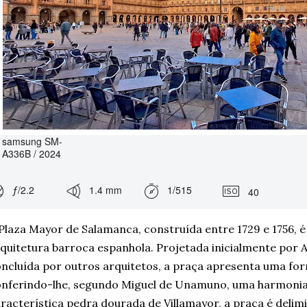
samsung SM-
A336B / 2024
ƒ/2.2
1.4 mm
1/515
40
Plaza Mayor de Salamanca, construída entre 1729 e 1756, 
quitetura barroca espanhola. Projetada inicialmente por 
ncluída por outros arquitetos, a praça apresenta uma for
nferindo-lhe, segundo Miguel de Unamuno, uma harmonia 
racterística pedra dourada de Villamayor, a praça é delimi