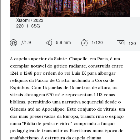
Xiaomi / 2023
2201116SG
ƒ/1.9
5.9 mm
1/120
120
A capela superior da Sainte-Chapelle, em Paris, é um
exemplar notável do gótico radiante, construída entre
1241 e 1248 por ordem do rei Luís IX para albergar
relíquias da Paixão de Cristo, incluindo a Coroa de
Espinhos. Com 15 janelas de 15 metros de altura, os
vitrais abrangem 670 m² e representam 1.113 cenas
bíblicas, permitindo uma narrativa sequencial desde o
Génesis até ao Apocalipse. Este conjunto de vitrais, um
dos mais preservados da Europa, transforma o espaço
numa "Bíblia de pedra e vidro", cumprindo a função
pedagógica de transmitir as Escrituras numa época de
analfabetismo. A estrutura da capela elimina