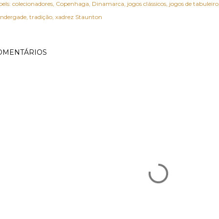
els:
colecionadores
Copenhaga
Dinamarca
jogos clássicos
jogos de tabuleiro
indergade
tradição
xadrez Staunton
OMENTÁRIOS