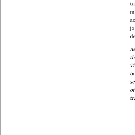
ta
ma
ao
jo
de
As
th
Th
bo
se
of
tr