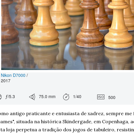
Nikon D7000
/
2017
ƒ/5.3
75.0 mm
1/40
500
mo antigo praticante e entusiasta de xadrez, sempre me fa
ames", situada na histórica Skindergade, em Copenhaga, a
ta loja perpetua a tradição dos jogos de tabuleiro, resistin