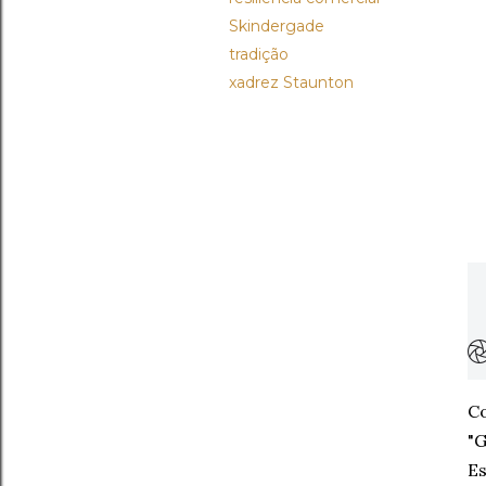
Skindergade
tradição
xadrez Staunton
Co
"G
Es