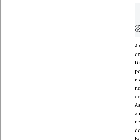
A 
em
De
po
es
nu
um
As
au
ab
de
B