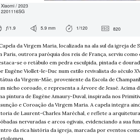
Xiaomi / 2023
2201116SG
ƒ/1.9
5.9 mm
1/120
820
Capela da Virgem Maria, localizada na ala sul da igreja de 
 Paris, outrora paróquia dos reis de França, serviu como 
staca-se o retábulo em pedra esculpida, pintada e dourad
r Eugène Viollet-le-Duc num estilo revivalista do século X
tátua da Virgem-Mãe, proveniente da Escola de Champanhe
m nicho coroado, e representa a Árvore de Jessé. Acima do
a pintura de Eugène Amaury-Duval, inspirada nos Primitivo
sunção e Coroação da Virgem Maria. A capela integra ainda
toria de Laurent-Charles Maréchal, e reflete a arquitetur
óbadas nervuradas e arcos ogivais, evidenciando a sua f
ntro da rica história da igreja, marcada por eventos com
artolomeu.