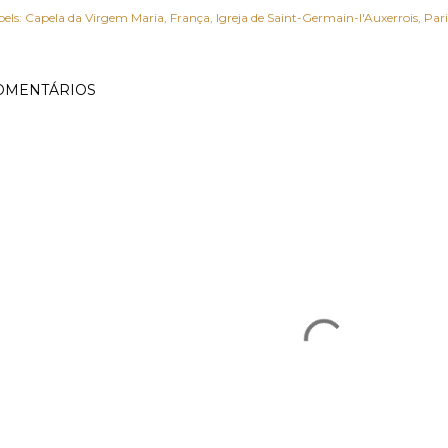
els:
Capela da Virgem Maria
França
Igreja de Saint-Germain-l'Auxerrois
Pari
OMENTÁRIOS