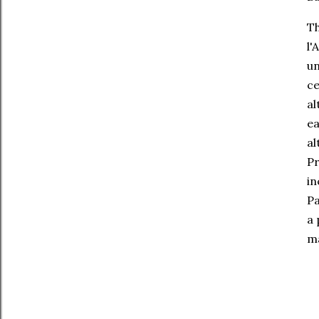
Th
l'
un
ce
al
ea
al
Pr
in
Pa
a 
ma