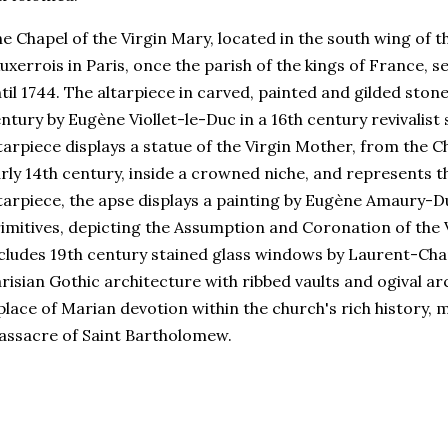
e Chapel of the Virgin Mary, located in the south wing of 
Auxerrois in Paris, once the parish of the kings of France, 
til 1744. The altarpiece in carved, painted and gilded stone
ntury by Eugène Viollet-le-Duc in a 16th century revivalist s
tarpiece displays a statue of the Virgin Mother, from the
rly 14th century, inside a crowned niche, and represents t
tarpiece, the apse displays a painting by Eugène Amaury-Duv
imitives, depicting the Assumption and Coronation of the 
cludes 19th century stained glass windows by Laurent-Cha
risian Gothic architecture with ribbed vaults and ogival arc
place of Marian devotion within the church's rich history, 
ssacre of Saint Bartholomew.