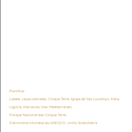
Partilhar
Labels:
casas coloridas
Cinque Terre
Igreja de São Lourenço
Itália
Ligúria
Manarola
Mar Mediterrâneo
Parque Nacional das Cinque Terre
Patrimônio Mundial da UNESCO
vinho Sciacchetrà