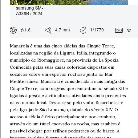
samsung SM-
A336B / 2024
ƒ/1.8
4.7 mm
1/1779
32
Manarola é uma das cinco aldeias das Cinque Terre,
localizadas na região da Ligúria, Itália, integrando o
município de Riomaggiore, na província de La Spezia.
Conhecida pelas suas casas coloridas dispostas em
socalcos sobre um esporão rochoso junto ao Mar
Mediterrâneo, Manarola é considerada a mais antiga das
Cinque Terre, com origens que remontam ao século XII e
ligadas à pesca e à viticultura, atividades ainda presentes
na economia local. Destaca-se pelo vinho Sciacchetrà e
pela Igreja de São Lourenço, datada do século XIV. O
acesso à aldeia é feito principalmente por comboio,
através de um túnel escavado na rocha, mas também é
possível chegar por trilhos pedestres ou de barco. A
imagem da aldeia ilustra a disposição das casas na