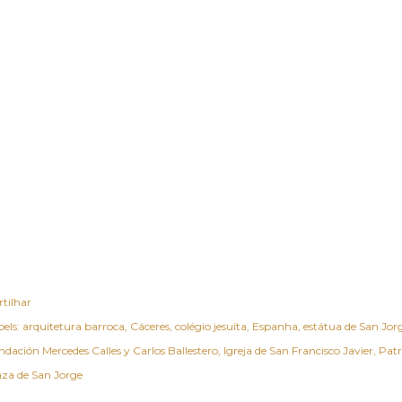
rtilhar
els:
arquitetura barroca
Cáceres
colégio jesuíta
Espanha
estátua de San Jor
ndación Mercedes Calles y Carlos Ballestero
Igreja de San Francisco Javier
Pat
aza de San Jorge