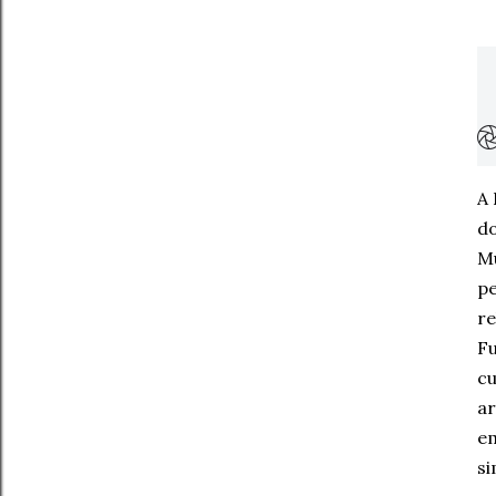
A 
do
Mu
pe
re
Fu
cu
ar
em
si