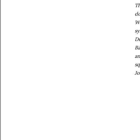
Th
do
Wo
sy
De
Ba
an
sq
Jo