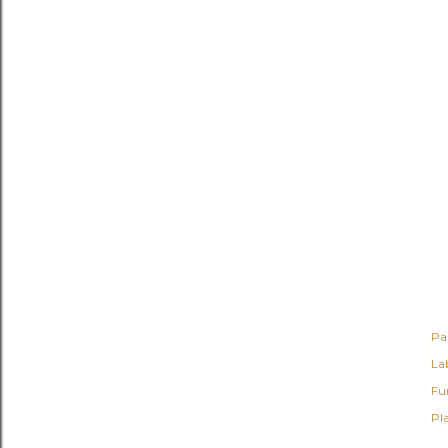
Pa
Lab
Fu
Pl