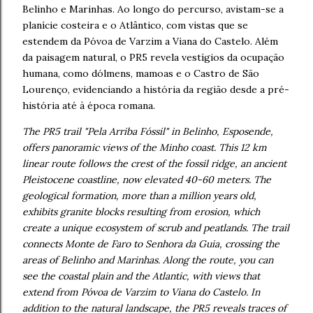
Belinho e Marinhas. Ao longo do percurso, avistam-se a
planície costeira e o Atlântico, com vistas que se
estendem da Póvoa de Varzim a Viana do Castelo. Além
da paisagem natural, o PR5 revela vestígios da ocupação
humana, como dólmens, mamoas e o Castro de São
Lourenço, evidenciando a história da região desde a pré-
história até à época romana.
The PR5 trail "Pela Arriba Fóssil" in Belinho, Esposende,
offers panoramic views of the Minho coast. This 12 km
linear route follows the crest of the fossil ridge, an ancient
Pleistocene coastline, now elevated 40-60 meters. The
geological formation, more than a million years old,
exhibits granite blocks resulting from erosion, which
create a unique ecosystem of scrub and peatlands. The trail
connects Monte de Faro to Senhora da Guia, crossing the
areas of Belinho and Marinhas. Along the route, you can
see the coastal plain and the Atlantic, with views that
extend from Póvoa de Varzim to Viana do Castelo. In
addition to the natural landscape, the PR5 reveals traces of