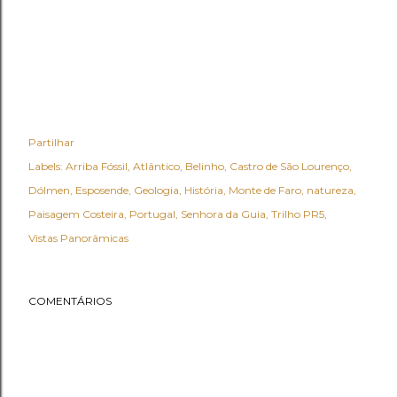
Partilhar
Labels:
Arriba Fóssil
Atlântico
Belinho
Castro de São Lourenço
Dólmen
Esposende
Geologia
História
Monte de Faro
natureza
Paisagem Costeira
Portugal
Senhora da Guia
Trilho PR5
Vistas Panorâmicas
COMENTÁRIOS