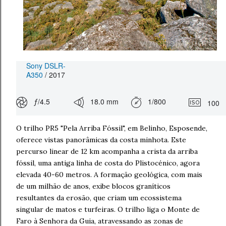
Sony DSLR-
A350
/ 2017
ƒ/4.5
18.0 mm
1/800
100
O trilho PR5 "Pela Arriba Fóssil", em Belinho, Esposende,
oferece vistas panorâmicas da costa minhota. Este
percurso linear de 12 km acompanha a crista da arriba
fóssil, uma antiga linha de costa do Plistocénico, agora
elevada 40-60 metros. A formação geológica, com mais
de um milhão de anos, exibe blocos graníticos
resultantes da erosão, que criam um ecossistema
singular de matos e turfeiras. O trilho liga o Monte de
Faro à Senhora da Guia, atravessando as zonas de