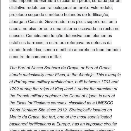
uma imponente estrutura circular em pedra, coroada por um
distintivo reduto central octogonal amarelo. Este reduto,
projetado segundo o método holandês de fortificação,
alberga a Casa do Governador nos pisos superiores, uma
capela no piso térreo e uma cisterna escavada na rocha no
subsolo. Combinando função defensiva com elementos
estéticos barrocos, a estrutura reforçava as defesas da
cidade fronteiriça, sendo o edifício amarelo no topo também
o centro de comando militar.
The Fort of Nossa Senhora da Graça, or Fort of Graça,
stands majestically near Elvas, in the Alentejo. This example
of Portuguese military architecture, built between 1763 and
1792 during the reign of King José I, under the direction of
the French military engineer the Count of Lippe, is part of
the Elvas fortifications complex, classified as a UNESCO
World Heritage Site since 2012. Strategically located on
Monte da Graça, the fort, one of the most sophisticated
bastioned fortifications in Europe, has an imposing circular
stone structure crowned by a distinctive yellow octagonal