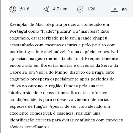
ƒ/1.8
4.7 mm
1/20
50
Exemplar de Macrolepiota procera, conhecido em
Portugal como "frade", "púcara" ou "marifusa". Este
cogumelo, caracterizado pelo seu grande chapéu
acastanhado com escamas escuras e pelo pé alto com
padrão tigrado e anel móvel, é uma espécie comestível
apreciada na gastronomia tradicional. Frequentemente
encontrado em florestas mistas e clareiras da Serra da
Cabreira, em Vieira do Minho, distrito de Braga, este
cogumelo prospera especialmente após períodos de
chuva no outono. A região, famosa pela sua rica
biodiversidade e ecossistemas florestais, oferece
condições ideais para o desenvolvimento de várias
espécies de fungos. Apesar de ser considerado um
excelente comestível, é essencial realizar uma
identificação correta para evitar confusões com espécies
tóxicas semelhantes.