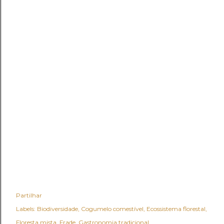
Partilhar
Labels:
Biodiversidade
Cogumelo comestível
Ecossistema florestal
Floresta mista
Frade
Gastronomia tradicional