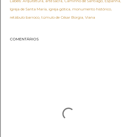
Labels:
Arquitetura
arte sacra
Caminho de Santiago
Espanha
Igreja de Santa María
igreja gótica
monumento histórico
retábulo barroco
túmulo de César Borgia
Viana
COMENTÁRIOS