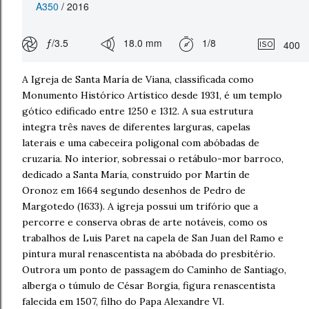
A350
/ 2016
ƒ/3.5
18.0 mm
1/8
400
A Igreja de Santa María de Viana, classificada como
Monumento Histórico Artístico desde 1931, é um templo
gótico edificado entre 1250 e 1312. A sua estrutura
integra três naves de diferentes larguras, capelas
laterais e uma cabeceira poligonal com abóbadas de
cruzaria. No interior, sobressai o retábulo-mor barroco,
dedicado a Santa María, construído por Martín de
Oronoz em 1664 segundo desenhos de Pedro de
Margotedo (1633). A igreja possui um trifório que a
percorre e conserva obras de arte notáveis, como os
trabalhos de Luis Paret na capela de San Juan del Ramo e
pintura mural renascentista na abóbada do presbitério.
Outrora um ponto de passagem do Caminho de Santiago,
alberga o túmulo de César Borgia, figura renascentista
falecida em 1507, filho do Papa Alexandre VI.