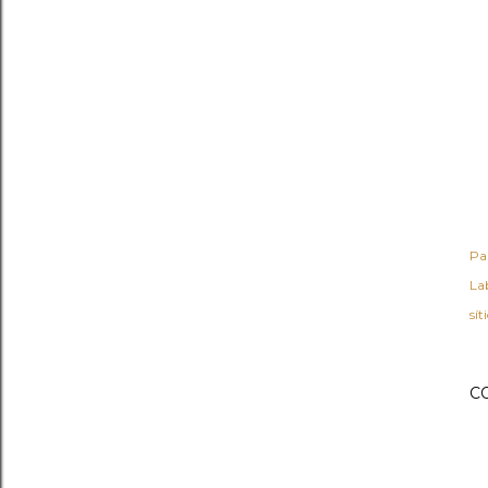
Pa
Lab
sít
C