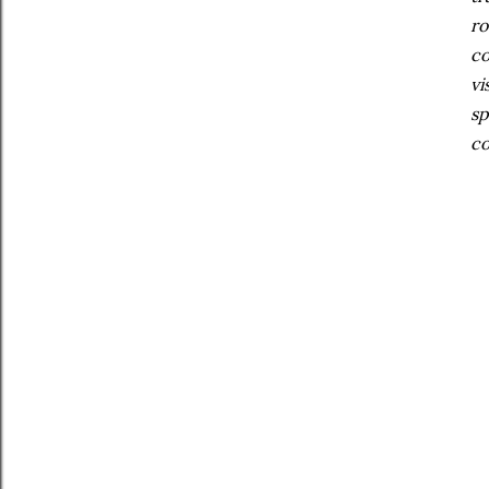
ro
co
vi
sp
co