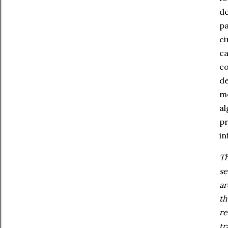
de
pa
ci
ca
co
de
me
al
pr
in
Th
se
ar
th
re
tr