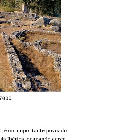
7000
el, é um importante povoado
ula Ibérica, ocupando cerca