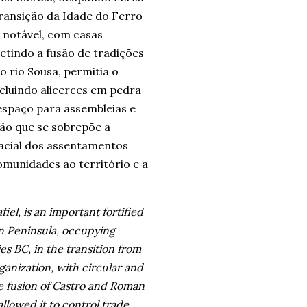
 transição da Idade do Ferro
 notável, com casas
letindo a fusão de tradições
o rio Sousa, permitia o
ncluindo alicerces em pedra
espaço para assembleias e
ão que se sobrepõe a
pacial dos assentamentos
unidades ao território e a
iel, is an important fortified
an Peninsula, occupying
s BC, in the transition from
ganization, with circular and
he fusion of Castro and Roman
 allowed it to control trade