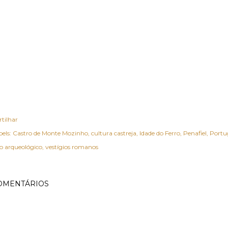
rtilhar
els:
Castro de Monte Mozinho
cultura castreja
Idade do Ferro
Penafiel
Portu
io arqueológico
vestígios romanos
OMENTÁRIOS