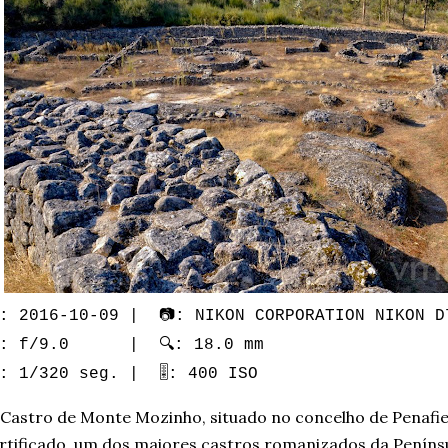
: 2016-10-09 | 📷: NIKON CORPORATION NIKON D
: f/9.0 | 🔍: 18.0 mm
️: 1/320 seg. | 🎚️: 400 ISO
Castro de Monte Mozinho, situado no concelho de Penafi
rtificado, um dos maiores castros romanizados da Peníns