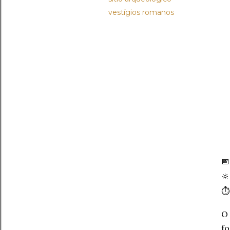
vestígios romanos


⏱
O 
fo