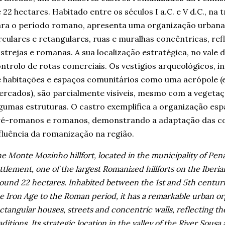
 22 hectares. Habitado entre os séculos I a.C. e V d.C., na
ra o período romano, apresenta uma organização urbana
rculares e retangulares, ruas e muralhas concêntricas, ref
strejas e romanas. A sua localização estratégica, no vale d
ntrolo de rotas comerciais. Os vestígios arqueológicos, i
 habitações e espaços comunitários como uma acrópole (
rcados), são parcialmente visíveis, mesmo com a vegetaç
gumas estruturas. O castro exemplifica a organização es
é-romanos e romanos, demonstrando a adaptação das com
fluência da romanização na região.
e Monte Mozinho hillfort, located in the municipality of Penaf
ttlement, one of the largest Romanized hillforts on the Iberi
ound 22 hectares. Inhabited between the 1st and 5th centurie
e Iron Age to the Roman period, it has a remarkable urban or
ctangular houses, streets and concentric walls, reflecting t
aditions. Its strategic location in the valley of the River Sousa