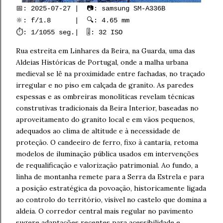
📅: 2025-07-27 | 📷: samsung SM-A336B
🔆: f/1.8 | 🔍: 4.65 mm
⏱️: 1/1055 seg.| 🎚️: 32 ISO
Rua estreita em Linhares da Beira, na Guarda, uma das
Aldeias Históricas de Portugal, onde a malha urbana
medieval se lê na proximidade entre fachadas, no traçado
irregular e no piso em calçada de granito. As paredes
espessas e as ombreiras monolíticas revelam técnicas
construtivas tradicionais da Beira Interior, baseadas no
aproveitamento do granito local e em vãos pequenos,
adequados ao clima de altitude e à necessidade de
proteção. O candeeiro de ferro, fixo à cantaria, retoma
modelos de iluminação pública usados em intervenções
de requalificação e valorização patrimonial. Ao fundo, a
linha de montanha remete para a Serra da Estrela e para
a posição estratégica da povoação, historicamente ligada
ao controlo do território, visível no castelo que domina a
aldeia. O corredor central mais regular no pavimento
sugere adaptações recentes para acessibilidade e