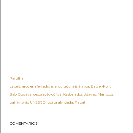
Partilhar
Labels:
arco em ferradura
arquitetura islâmica
Bab el-Kbir
Bab Oudaya
decoração cúfica
Kasbah dos Udayas
Marrocos
património UNESCO
porta almóada
Rabat
COMENTÁRIOS