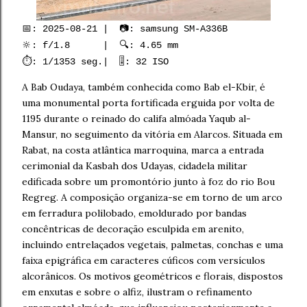
📅: 2025-08-21 | 📷: samsung SM-A336B
🔆: f/1.8 | 🔍: 4.65 mm
⏱️: 1/1353 seg.| 🎚️: 32 ISO
A Bab Oudaya, também conhecida como Bab el-Kbir, é
uma monumental porta fortificada erguida por volta de
1195 durante o reinado do califa almóada Yaqub al-
Mansur, no seguimento da vitória em Alarcos. Situada em
Rabat, na costa atlântica marroquina, marca a entrada
cerimonial da Kasbah dos Udayas, cidadela militar
edificada sobre um promontório junto à foz do rio Bou
Regreg. A composição organiza-se em torno de um arco
em ferradura polilobado, emoldurado por bandas
concêntricas de decoração esculpida em arenito,
incluindo entrelaçados vegetais, palmetas, conchas e uma
faixa epigráfica em caracteres cúficos com versículos
alcorânicos. Os motivos geométricos e florais, dispostos
em enxutas e sobre o alfiz, ilustram o refinamento