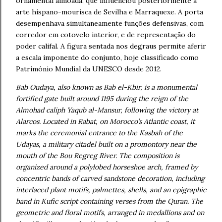
ornamental almóada, que influenciou posteriormente a
arte hispano-mourisca de Sevilha e Marraquexe. A porta
desempenhava simultaneamente funções defensivas, com
corredor em cotovelo interior, e de representação do
poder califal. A figura sentada nos degraus permite aferir
a escala imponente do conjunto, hoje classificado como
Património Mundial da UNESCO desde 2012.
Bab Oudaya, also known as Bab el-Kbir, is a monumental
fortified gate built around 1195 during the reign of the
Almohad caliph Yaqub al-Mansur, following the victory at
Alarcos. Located in Rabat, on Morocco’s Atlantic coast, it
marks the ceremonial entrance to the Kasbah of the
Udayas, a military citadel built on a promontory near the
mouth of the Bou Regreg River. The composition is
organized around a polylobed horseshoe arch, framed by
concentric bands of carved sandstone decoration, including
interlaced plant motifs, palmettes, shells, and an epigraphic
band in Kufic script containing verses from the Quran. The
geometric and floral motifs, arranged in medallions and on