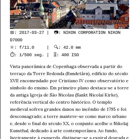
📅: 2017-03-27 | 📷: NIKON CORPORATION NIKON
D7000
🔆: f/11.0 | 🔍: 42.0 mm
⏱️: 1/500 seg. | 🎚️: 400 ISO
Vista panorâmica de Copenhaga observada a partir do
terraço da Torre Redonda (Rundetårn), edifício do século
XVII encomendado por Cristiano IV como observatório e
símbolo do ensino. Em primeiro plano destaca-se a torre
da antiga Igreja de São Nicolau (Sankt Nicolai Kirke),
referência vertical do centro histórico. O templo
medieval sofreu grandes danos no incêndio de 1795 e foi
desconsagrado; a torre manteve-se como marco urbano
e, desde o final do século XX, o conjunto acolhe o Nikolaj
Kunsthal, dedicado à arte contemporânea. Ao fundo,
ligeiramente à esquerda, distingue-se a espiral dourada e