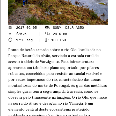
📅: 2017-02-05 | 📷: SONY DSLR-A350
🔆: f/5.6 | 🔍: 24.0 mm
⏱️: 1/50 seg. | 🎚️: 100 ISO
Ponte de betão armado sobre o rio Olo, localizada no
Parque Natural do Alvão, servindo a estrada rural de
acesso à aldeia de Varzigueto. Esta infraestrutura
apresenta um tabuleiro plano suportado por pilares
robustos, concebidos para resistir ao caudal variável e
por vezes impetuoso do rio, característico das zonas
montanhosas do norte de Portugal. As guardas metálicas
simples garantem a segurança da travessia, como se
observa pelo transeunte na imagem. O rio Olo, que nasce
na serra do Alvão e desagua no rio Tâmega, é um
elemento central deste ecossistema protegido,
moldando a paisagem granítica e sustentando a