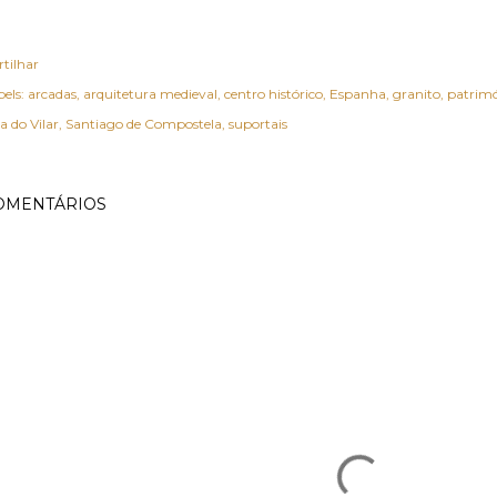
rtilhar
els:
arcadas
arquitetura medieval
centro histórico
Espanha
granito
patrim
a do Vilar
Santiago de Compostela
suportais
OMENTÁRIOS