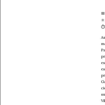


⏱
As
ma
Pa
pr
es
es
pr
Ga
ci
su
Vi