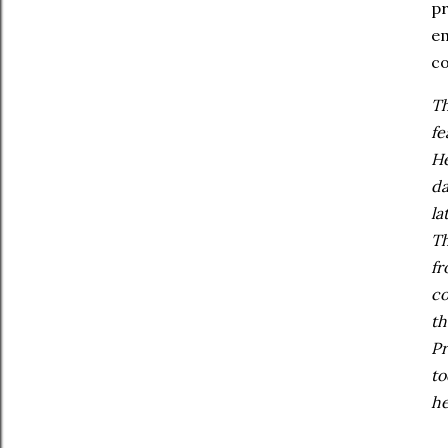
pr
em
co
Th
fe
He
da
la
Th
fr
co
th
Pr
to
he