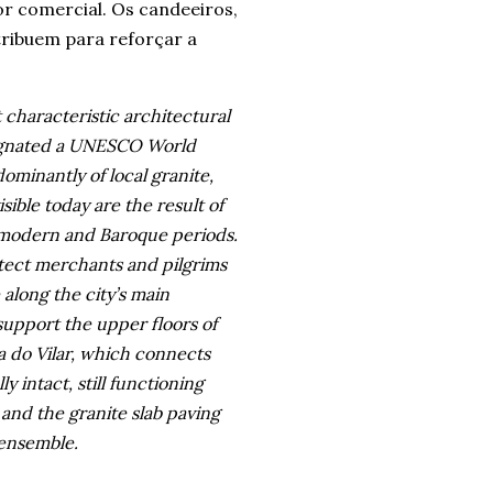
r comercial. Os candeeiros,
tribuem para reforçar a
t characteristic architectural
esignated a UNESCO World
ominantly of local granite,
ible today are the result of
e modern and Baroque periods.
otect merchants and pilgrims
 along the city’s main
upport the upper floors of
ua do Vilar, which connects
ly intact, still functioning
and the granite slab paving
 ensemble.