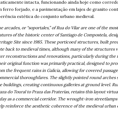
aticamente intacta, funcionando ainda hoje como corredo
 ferro forjado, e a pavimentação em lajes de granito con
erência estética do conjunto urbano medieval.
e arcades, or “soportales,” of Rua do Vilar are one of the mos
atures of the historic center of Santiago de Compostela, d
ritage Site since 1985. These porticoed structures, built pred
te back to medieval times, although many of the structures vis
ter reconstructions and renovations, particularly during th
eir original function was primarily practical, designed to pr
om the frequent rains in Galicia, allowing for covered passage
mmercial thoroughfares. The slightly pointed round arches s
e buildings, creating continuous galleries at ground level. R
aza do Toural to Praza das Praterías, retains this layout virtual
day as a commercial corridor. The wrought-iron streetlamps 
lp reinforce the aesthetic coherence of the medieval urban