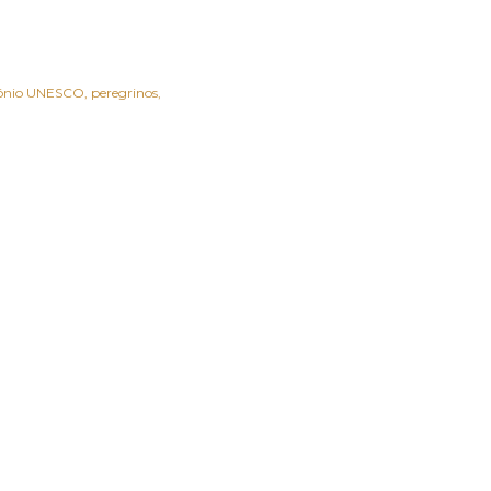
ónio UNESCO
peregrinos