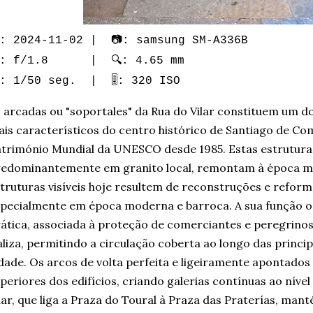
: 2024-11-02 | 📷: samsung SM-A336B
: f/1.8 | 🔍: 4.65 mm
️: 1/50 seg. | 🎚️: 320 ISO
 arcadas ou "soportales" da Rua do Vilar constituem um d
is característicos do centro histórico de Santiago de Co
trimónio Mundial da UNESCO desde 1985. Estas estrutura
edominantemente em granito local, remontam à época me
truturas visíveis hoje resultem de reconstruções e reform
pecialmente em época moderna e barroca. A sua função or
ática, associada à proteção de comerciantes e peregrinos
liza, permitindo a circulação coberta ao longo das princip
dade. Os arcos de volta perfeita e ligeiramente apontados
periores dos edifícios, criando galerias contínuas ao nível
lar, que liga a Praza do Toural à Praza das Praterías, ma