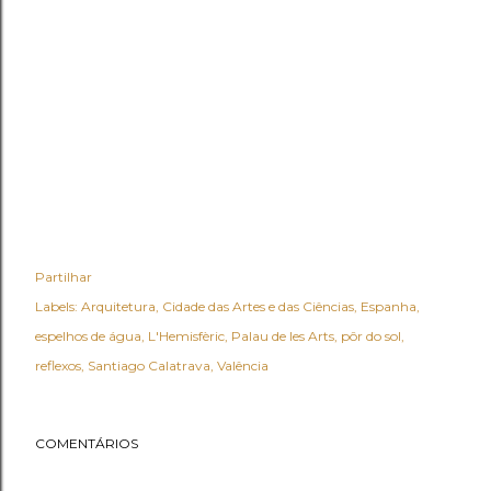
Partilhar
Labels:
Arquitetura
Cidade das Artes e das Ciências
Espanha
espelhos de água
L'Hemisfèric
Palau de les Arts
pôr do sol
reflexos
Santiago Calatrava
Valência
COMENTÁRIOS