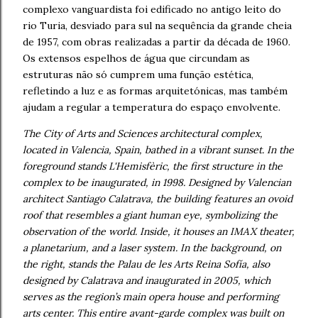
complexo vanguardista foi edificado no antigo leito do
rio Turia, desviado para sul na sequência da grande cheia
de 1957, com obras realizadas a partir da década de 1960.
Os extensos espelhos de água que circundam as
estruturas não só cumprem uma função estética,
refletindo a luz e as formas arquitetónicas, mas também
ajudam a regular a temperatura do espaço envolvente.
The City of Arts and Sciences architectural complex,
located in Valencia, Spain, bathed in a vibrant sunset. In the
foreground stands L'Hemisfèric, the first structure in the
complex to be inaugurated, in 1998. Designed by Valencian
architect Santiago Calatrava, the building features an ovoid
roof that resembles a giant human eye, symbolizing the
observation of the world. Inside, it houses an IMAX theater,
a planetarium, and a laser system. In the background, on
the right, stands the Palau de les Arts Reina Sofía, also
designed by Calatrava and inaugurated in 2005, which
serves as the region’s main opera house and performing
arts center. This entire avant-garde complex was built on