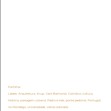
Partilhar
Labels:
Arquitetura
Arup
Cecil Balmond
Coimbra
cultura
História
paisagem urbana
Pedro e Inês
ponte pedonal
Portugal
rio Mondego
universidade
vidros coloridos