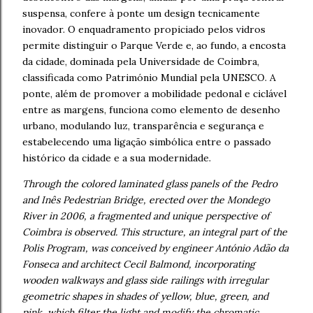
suspensa, confere à ponte um design tecnicamente
inovador. O enquadramento propiciado pelos vidros
permite distinguir o Parque Verde e, ao fundo, a encosta
da cidade, dominada pela Universidade de Coimbra,
classificada como Património Mundial pela UNESCO. A
ponte, além de promover a mobilidade pedonal e ciclável
entre as margens, funciona como elemento de desenho
urbano, modulando luz, transparência e segurança e
estabelecendo uma ligação simbólica entre o passado
histórico da cidade e a sua modernidade.
Through the colored laminated glass panels of the Pedro
and Inês Pedestrian Bridge, erected over the Mondego
River in 2006, a fragmented and unique perspective of
Coimbra is observed. This structure, an integral part of the
Polis Program, was conceived by engineer António Adão da
Fonseca and architect Cecil Balmond, incorporating
wooden walkways and glass side railings with irregular
geometric shapes in shades of yellow, blue, green, and
pink, which filter the light and modify the chromatic