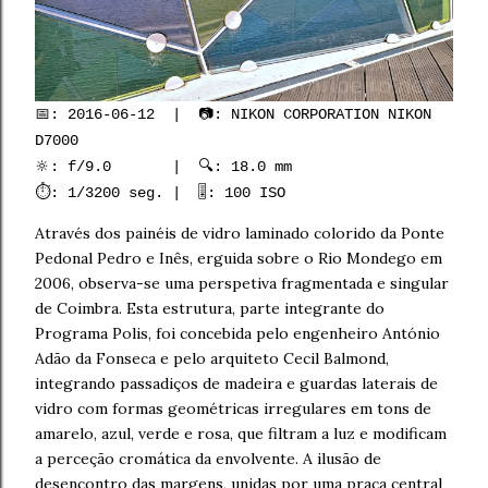
📅: 2016-06-12 | 📷: NIKON CORPORATION NIKON
D7000
🔆: f/9.0 | 🔍: 18.0 mm
⏱️: 1/3200 seg. | 🎚️: 100 ISO
Através dos painéis de vidro laminado colorido da Ponte
Pedonal Pedro e Inês, erguida sobre o Rio Mondego em
2006, observa-se uma perspetiva fragmentada e singular
de Coimbra. Esta estrutura, parte integrante do
Programa Polis, foi concebida pelo engenheiro António
Adão da Fonseca e pelo arquiteto Cecil Balmond,
integrando passadiços de madeira e guardas laterais de
vidro com formas geométricas irregulares em tons de
amarelo, azul, verde e rosa, que filtram a luz e modificam
a perceção cromática da envolvente. A ilusão de
desencontro das margens, unidas por uma praça central