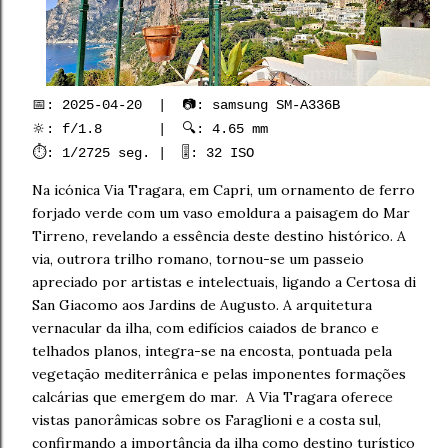
📅: 2025-04-20 | 📷: samsung SM-A336B
🔆: f/1.8 | 🔍: 4.65 mm
⏱️: 1/2725 seg. | 🎚️: 32 ISO
Na icónica Via Tragara, em Capri, um ornamento de ferro
forjado verde com um vaso emoldura a paisagem do Mar
Tirreno, revelando a essência deste destino histórico. A
via, outrora trilho romano, tornou-se um passeio
apreciado por artistas e intelectuais, ligando a Certosa di
San Giacomo aos Jardins de Augusto. A arquitetura
vernacular da ilha, com edifícios caiados de branco e
telhados planos, integra-se na encosta, pontuada pela
vegetação mediterrânica e pelas imponentes formações
calcárias que emergem do mar. A Via Tragara oferece
vistas panorâmicas sobre os Faraglioni e a costa sul,
confirmando a importância da ilha como destino turístico