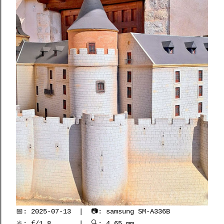
📅: 2025-07-13 | 📷: samsung SM-A336B
🔆: f/1.8 | 🔍: 4.65 mm