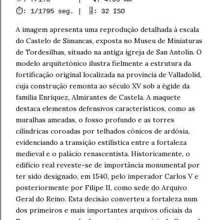
⏱️: 1/1795 seg. | 🎚️: 32 ISO
A imagem apresenta uma reprodução detalhada à escala
do Castelo de Simancas, exposta no Museu de Miniaturas
de Tordesilhas, situado na antiga igreja de San Antolín. O
modelo arquitetónico ilustra fielmente a estrutura da
fortificação original localizada na província de Valladolid,
cuja construção remonta ao século XV sob a égide da
família Enríquez, Almirantes de Castela. A maquete
destaca elementos defensivos característicos, como as
muralhas ameadas, o fosso profundo e as torres
cilíndricas coroadas por telhados cónicos de ardósia,
evidenciando a transição estilística entre a fortaleza
medieval e o palácio renascentista. Historicamente, o
edifício real reveste-se de importância monumental por
ter sido designado, em 1540, pelo imperador Carlos V e
posteriormente por Filipe II, como sede do Arquivo
Geral do Reino. Esta decisão converteu a fortaleza num
dos primeiros e mais importantes arquivos oficiais da