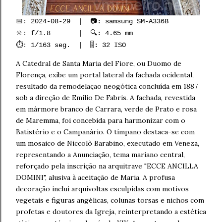
📅: 2024-08-29 | 📷: samsung SM-A336B
🔆: f/1.8 | 🔍: 4.65 mm
⏱️: 1/163 seg. | 🎚️: 32 ISO
A Catedral de Santa Maria del Fiore, ou Duomo de
Florença, exibe um portal lateral da fachada ocidental,
resultado da remodelação neogótica concluída em 1887
sob a direção de Emilio De Fabris. A fachada, revestida
em mármore branco de Carrara, verde de Prato e rosa
de Maremma, foi concebida para harmonizar com o
Batistério e o Campanário. O tímpano destaca-se com
um mosaico de Niccolò Barabino, executado em Veneza,
representando a Anunciação, tema mariano central,
reforçado pela inscrição na arquitrave "ECCE ANCILLA
DOMINI", alusiva à aceitação de Maria. A profusa
decoração inclui arquivoltas esculpidas com motivos
vegetais e figuras angélicas, colunas torsas e nichos com
profetas e doutores da Igreja, reinterpretando a estética