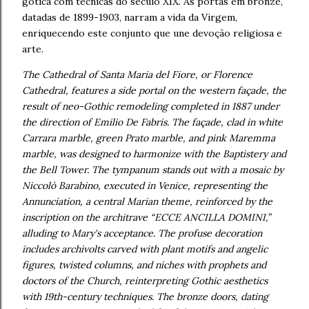
gótica com técnicas do século XIX. As portas em bronze,
datadas de 1899-1903, narram a vida da Virgem,
enriquecendo este conjunto que une devoção religiosa e
arte.
The Cathedral of Santa Maria del Fiore, or Florence
Cathedral, features a side portal on the western façade, the
result of neo-Gothic remodeling completed in 1887 under
the direction of Emilio De Fabris. The façade, clad in white
Carrara marble, green Prato marble, and pink Maremma
marble, was designed to harmonize with the Baptistery and
the Bell Tower. The tympanum stands out with a mosaic by
Niccolò Barabino, executed in Venice, representing the
Annunciation, a central Marian theme, reinforced by the
inscription on the architrave “ECCE ANCILLA DOMINI,”
alluding to Mary's acceptance. The profuse decoration
includes archivolts carved with plant motifs and angelic
figures, twisted columns, and niches with prophets and
doctors of the Church, reinterpreting Gothic aesthetics
with 19th-century techniques. The bronze doors, dating