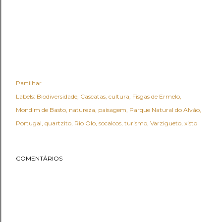
Partilhar
Labels:
Biodiversidade
Cascatas
cultura
Fisgas de Ermelo
Mondim de Basto
natureza
paisagem
Parque Natural do Alvão
Portugal
quartzito
Rio Olo
socalcos
turismo
Varzigueto
xisto
COMENTÁRIOS