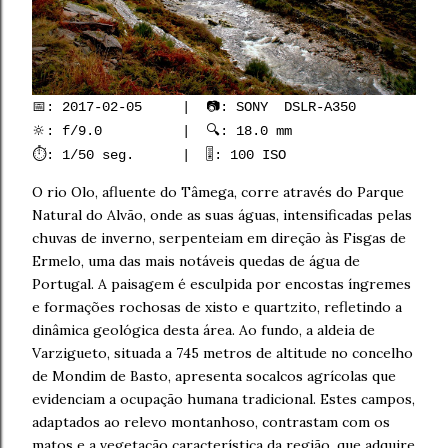
📅: 2017-02-05 | 📷: SONY DSLR-A350
🔆: f/9.0 | 🔍: 18.0 mm
⏱️: 1/50 seg. | 🎚️: 100 ISO
O rio Olo, afluente do Tâmega, corre através do Parque
Natural do Alvão, onde as suas águas, intensificadas pelas
chuvas de inverno, serpenteiam em direção às Fisgas de
Ermelo, uma das mais notáveis quedas de água de
Portugal. A paisagem é esculpida por encostas íngremes
e formações rochosas de xisto e quartzito, refletindo a
dinâmica geológica desta área. Ao fundo, a aldeia de
Varzigueto, situada a 745 metros de altitude no concelho
de Mondim de Basto, apresenta socalcos agrícolas que
evidenciam a ocupação humana tradicional. Estes campos,
adaptados ao relevo montanhoso, contrastam com os
matos e a vegetação característica da região, que adquire