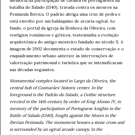
memória da participação de cavaleiros portugueses na
batalha do Salado (1340), travada contra os mouros na
Península Ibérica. O padrão abriga uma cruz de pedra e
está envolto por um baldaquino de arcaria ogival. Ao
fundo, o portal da igreja da Senhora da Oliveira, com
vestígios românicos e góticos, testemunha a evolução
arquitetónica do antigo mosteiro fundado no século X. A
imagem de 2002 documenta o estado de conservação e o
enquadramento urbano anterior às intervenções de
valorização patrimonial e turística que se intensificaram
nas décadas seguintes.
Monumental complex located in Largo da Oliveira, the
central hub of Guimarães' historic center. In the
foreground is the Padrão do Salado, a Gothic structure
erected in the 14th century by order of King Afonso IV, in
memory of the participation of Portuguese knights in the
Battle of Salado (1340), fought against the Moors in the
Iberian Peninsula. The monument houses a stone cross and
is surrounded by an ogival arcade canopy. In the