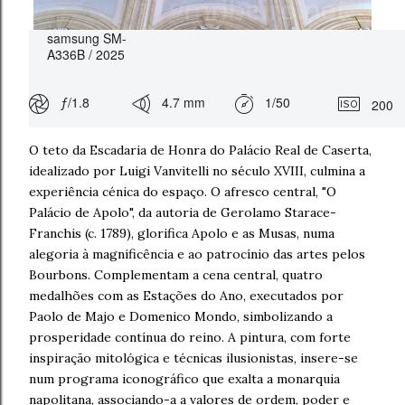
samsung SM-
A336B / 2025
ƒ/1.8
4.7 mm
1/50
200
O teto da Escadaria de Honra do Palácio Real de Caserta,
idealizado por Luigi Vanvitelli no século XVIII, culmina a
experiência cénica do espaço. O afresco central, "O
Palácio de Apolo", da autoria de Gerolamo Starace-
Franchis (c. 1789), glorifica Apolo e as Musas, numa
alegoria à magnificência e ao patrocínio das artes pelos
Bourbons. Complementam a cena central, quatro
medalhões com as Estações do Ano, executados por
Paolo de Majo e Domenico Mondo, simbolizando a
prosperidade contínua do reino. A pintura, com forte
inspiração mitológica e técnicas ilusionistas, insere-se
num programa iconográfico que exalta a monarquia
napolitana, associando-a a valores de ordem, poder e