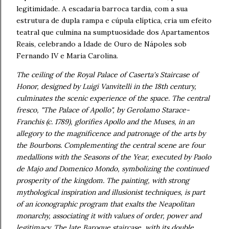
legitimidade. A escadaria barroca tardia, com a sua
estrutura de dupla rampa e cúpula elíptica, cria um efeito
teatral que culmina na sumptuosidade dos Apartamentos
Reais, celebrando a Idade de Ouro de Nápoles sob
Fernando IV e Maria Carolina.
The ceiling of the Royal Palace of Caserta's Staircase of
Honor, designed by Luigi Vanvitelli in the 18th century,
culminates the scenic experience of the space. The central
fresco, "The Palace of Apollo", by Gerolamo Starace-
Franchis (c. 1789), glorifies Apollo and the Muses, in an
allegory to the magnificence and patronage of the arts by
the Bourbons. Complementing the central scene are four
medallions with the Seasons of the Year, executed by Paolo
de Majo and Domenico Mondo, symbolizing the continued
prosperity of the kingdom. The painting, with strong
mythological inspiration and illusionist techniques, is part
of an iconographic program that exalts the Neapolitan
monarchy, associating it with values of order, power and
legitimacy. The late Baroque staircase, with its double