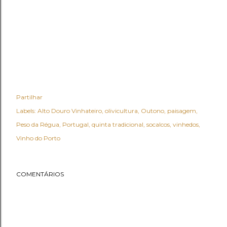
Partilhar
Labels:
Alto Douro Vinhateiro
olivicultura
Outono
paisagem
Peso da Régua
Portugal
quinta tradicional
socalcos
vinhedos
Vinho do Porto
COMENTÁRIOS