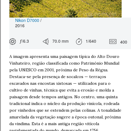
Nikon D7000
/
2016
ƒ/6.3
70.0 mm
1/640
400
A imagem apresenta uma paisagem típica do Alto Douro
Vinhateiro, região classificada como Património Mundial
pela UNESCO em 2001, próxima de Peso da Régua.
Destaca-se pela presença de socalcos — terraços
escavados nas encostas xistosas — utilizados para o
cultivo de vinhas, técnica que evita a erosão e molda a
paisagem desde tempos antigos. No centro, uma quinta
tradicional indica o núcleo da produção vinícola, rodeada
por vinhedos que se estendem pelas colinas. A tonalidade
amarelada da vegetação sugere a época outonal, próxima
da vindima. Esta é a mais antiga região vitícola
regulamentada do mundo, demarcada em 1756,