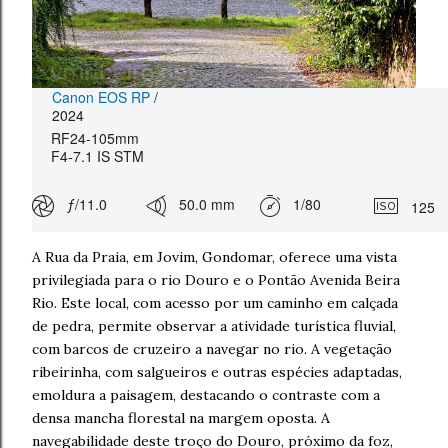
Canon EOS RP
/
2024
RF24-105mm
F4-7.1 IS STM
ƒ/11.0
50.0 mm
1/80
125
A Rua da Praia, em Jovim, Gondomar, oferece uma vista
privilegiada para o rio Douro e o Pontão Avenida Beira
Rio. Este local, com acesso por um caminho em calçada
de pedra, permite observar a atividade turística fluvial,
com barcos de cruzeiro a navegar no rio. A vegetação
ribeirinha, com salgueiros e outras espécies adaptadas,
emoldura a paisagem, destacando o contraste com a
densa mancha florestal na margem oposta. A
navegabilidade deste troço do Douro, próximo da foz,